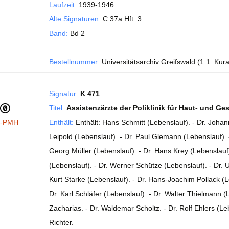
Laufzeit:
1939-1946
Alte Signaturen:
C 37a Hft. 3
Band:
Bd 2
Bestellnummer:
Universitätsarchiv Greifswald (1.1. Kur
Signatur:
K 471
Titel:
Assistenzärzte der Poliklinik für Haut- und G
I-PMH
Enthält:
Enthält: Hans Schmitt (Lebenslauf). - Dr. Johann
Leipold (Lebenslauf). - Dr. Paul Glemann (Lebenslauf). - 
Georg Müller (Lebenslauf). - Dr. Hans Krey (Lebenslauf
(Lebenslauf). - Dr. Werner Schütze (Lebenslauf). - Dr. 
Kurt Starke (Lebenslauf). - Dr. Hans-Joachim Pollack (Le
Dr. Karl Schläfer (Lebenslauf). - Dr. Walter Thielmann (
Zacharias. - Dr. Waldemar Scholtz. - Dr. Rolf Ehlers (Leb
Richter.