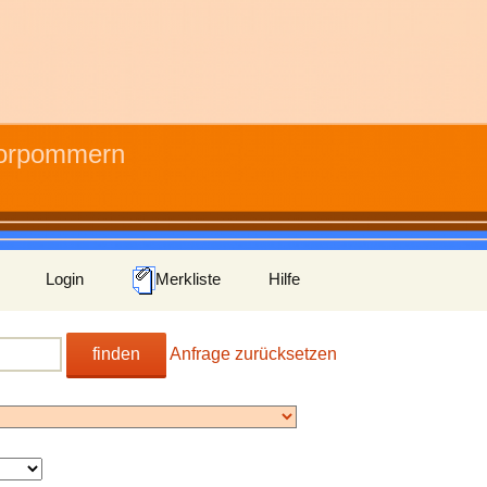
Vorpommern
Login
Merkliste
Hilfe
finden
Anfrage zurücksetzen