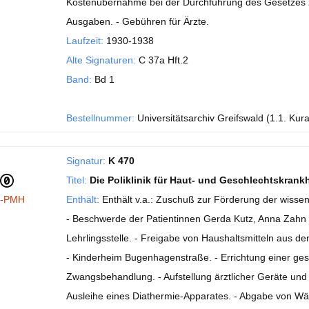
Kostenübernahme bei der Durchführung des Gesetzes 
Ausgaben. - Gebühren für Ärzte.
Laufzeit:
1930-1938
Alte Signaturen:
C 37a Hft.2
Band:
Bd 1
Bestellnummer:
Universitätsarchiv Greifswald (1.1. Kur
Signatur:
K 470
Titel:
Die Poliklinik für Haut- und Geschlechtskrank
I-PMH
Enthält:
Enthält v.a.: Zuschuß zur Förderung der wissen
- Beschwerde der Patientinnen Gerda Kutz, Anna Zahn u
Lehrlingsstelle. - Freigabe von Haushaltsmitteln aus de
- Kinderheim Bugenhagenstraße. - Errichtung einer ges
Zwangsbehandlung. - Aufstellung ärztlicher Geräte und 
Ausleihe eines Diathermie-Apparates. - Abgabe von Wäs