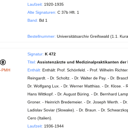
Laufzeit:
1920-1935
Alte Signaturen:
C 37b Hft. 1
Band:
Bd 1
Bestellnummer:
Universitätsarchiv Greifswald (1.1. Kur
Signatur:
K 472
Titel:
Assistenzärzte und Medizinalpraktikanten der 
I-PMH
Enthält:
Enthält: Prof. Schönfeld. - Prof. Wilhelm Richter.
Reingardt. - Dr. Scholtz. - Dr. Walter de Pay. - Dr. Bras
Dr. Wolfgang Lux. - Dr. Werner Matthias. - Dr. Klose. - 
Hans Wittkopf. - Dr. August Büring. - Dr. Bernhard Lamp
Groner. - Heinrich Bredemeier. - Dr. Joseph Werth. - Dr
Ladislav Soviar (Slowake). - Dr. Braun. - Dr. Schwarzkop
Cero (Italien).
Laufzeit:
1936-1944