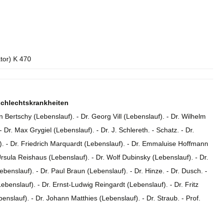
ator) K 470
eschlechtskrankheiten
 Bertschy (Lebenslauf). - Dr. Georg Vill (Lebenslauf). - Dr. Wilhelm
Dr. Max Grygiel (Lebenslauf). - Dr. J. Schlereth. - Schatz. - Dr.
). - Dr. Friedrich Marquardt (Lebenslauf). - Dr. Emmaluise Hoffmann
Ursula Reishaus (Lebenslauf). - Dr. Wolf Dubinsky (Lebenslauf). - Dr.
benslauf). - Dr. Paul Braun (Lebenslauf). - Dr. Hinze. - Dr. Dusch. -
Lebenslauf). - Dr. Ernst-Ludwig Reingardt (Lebenslauf). - Dr. Fritz
enslauf). - Dr. Johann Matthies (Lebenslauf). - Dr. Straub. - Prof.