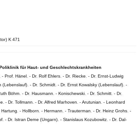
ator) K 471
Poliklinik für Haut- und Geschlechtskrankheiten
 - Prof. Hänel. - Dr. Rolf Ehlers. - Dr. Riecke. - Dr. Ernst-Ludwig
ch (Lebenslauf). - Dr. Schmidt. - Dr. Ernst Kowalsky (Lebenslauf). -
Ruth Böhm. - Dr. Hausmann. - Konischewski. - Dr. Schmitt. - Dr.
e. - Dr. Tollmann. - Dr. Alfred Marhoven. - Arutunian. - Leonhard
. Hartung. - Hollborn. - Hermann. - Trauterman. - Dr. Heinz Grohs. -
f. - Dr. Istran Deme (Ungarn). - Stanislaus Kozubowitz. - Dr. Dal-