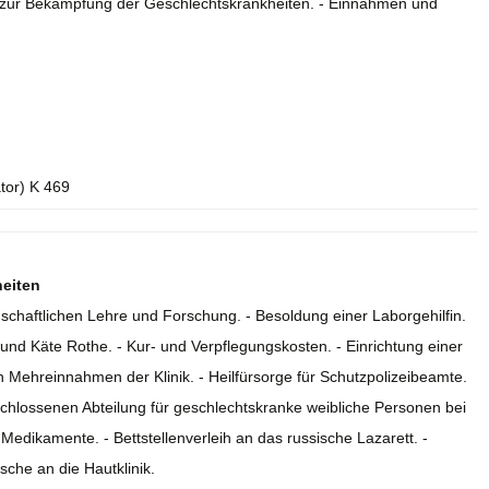
zur Bekämpfung der Geschlechtskrankheiten. - Einnahmen und
ator) K 469
heiten
schaftlichen Lehre und Forschung. - Besoldung einer Laborgehilfin.
nd Käte Rothe. - Kur- und Verpflegungskosten. - Einrichtung einer
n Mehreinnahmen der Klinik. - Heilfürsorge für Schutzpolizeibeamte.
chlossenen Abteilung für geschlechtskranke weibliche Personen bei
Medikamente. - Bettstellenverleih an das russische Lazarett. -
che an die Hautklinik.