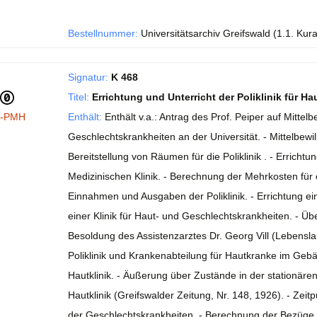
Bestellnummer:
Universitätsarchiv Greifswald (1.1. Kur
Signatur:
K 468
Titel:
Errichtung und Unterricht der Poliklinik für 
I-PMH
Enthält:
Enthält v.a.: Antrag des Prof. Peiper auf Mittelb
Geschlechtskrankheiten an der Universität. - Mittelbewill
Bereitstellung von Räumen für die Poliklinik . - Errichtu
Medizinischen Klinik. - Berechnung der Mehrkosten für e
Einnahmen und Ausgaben der Poliklinik. - Errichtung ein
einer Klinik für Haut- und Geschlechtskrankheiten. - Üb
Besoldung des Assistenzarztes Dr. Georg Vill (Lebensla
Poliklinik und Krankenabteilung für Hautkranke im Gebäu
Hautklinik. - Äußerung über Zustände in der stationären 
Hautklinik (Greifswalder Zeitung, Nr. 148, 1926). - Zei
der Geschlechtskrankheiten. - Berechnung der Bezüge u