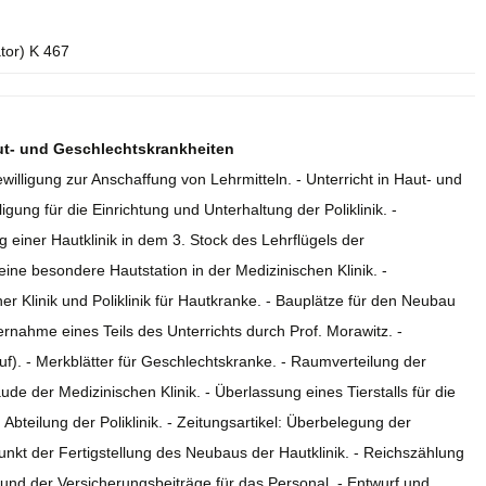
ator) K 467
Haut- und Geschlechtskrankheiten
ewilligung zur Anschaffung von Lehrmitteln. - Unterricht in Haut- und
igung für die Einrichtung und Unterhaltung der Poliklinik. -
ng einer Hautklinik in dem 3. Stock des Lehrflügels der
ine besondere Hautstation in der Medizinischen Klinik. -
er Klinik und Poliklinik für Hautkranke. - Bauplätze für den Neubau
ernahme eines Teils des Unterrichts durch Prof. Morawitz. -
uf). - Merkblätter für Geschlechtskranke. - Raumverteilung der
de der Medizinischen Klinik. - Überlassung eines Tierstalls für die
Abteilung der Poliklinik. - Zeitungsartikel: Überbelegung der
tpunkt der Fertigstellung des Neubaus der Hautklinik. - Reichszählung
nd der Versicherungsbeiträge für das Personal. - Entwurf und