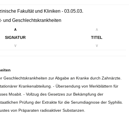
izinische Fakultät und Kliniken - 03.05.03.
ut- und Geschlechtskrankheiten
∧
∧
SIGNATUR
TITEL
∨
∨
heiten
über Geschlechtskrankheiten zur Abgabe an Kranke durch Zahnärzte.
t stationärer Krankenabteilung. - Übersendung von Merkblättern für
isses Moabit. - Vollzug des Gesetzes zur Bekämpfung der
taatlichen Prüfung der Extrakte für die Serumdiagnose der Syphilis.
ustes von Präparaten radioaktiver Substanzen.