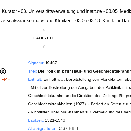
. Kurator - 03. Universitätsverwaltung und Institute - 03.05. Med
versitätskrankenhaus und Kliniken - 03.05.03.13. Klinik für Ha
∧
LAUFZEIT
∨
Signatur:
K 467
Titel:
Die Poliklinik für Haut- und Geschlechtskrank
I-PMH
Enthält:
Enthält v.a.: Bereitstellung von Merkblättern 
- Mittel zur Bestreitung der Ausgaben der Poliklinik mi
Geschlechtskranke an die Direktion des Zellengefängn
Geschlechtskrankheiten (1927). - Bedarf an Seren zur s
- Richtlinien über Maßnahmen zur Vermeidung des Verl
Laufzeit:
1921-1940
Alte Signaturen:
C 37 Hft. 1