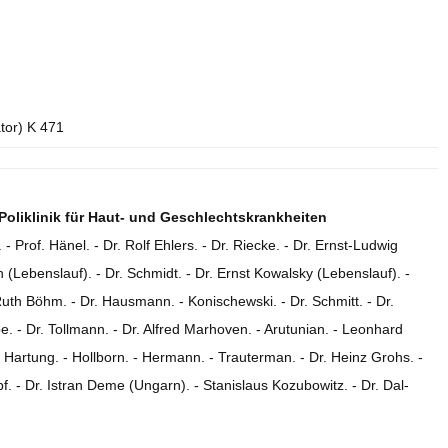
ator) K 471
Poliklinik für Haut- und Geschlechtskrankheiten
 - Prof. Hänel. - Dr. Rolf Ehlers. - Dr. Riecke. - Dr. Ernst-Ludwig
ch (Lebenslauf). - Dr. Schmidt. - Dr. Ernst Kowalsky (Lebenslauf). -
Ruth Böhm. - Dr. Hausmann. - Konischewski. - Dr. Schmitt. - Dr.
e. - Dr. Tollmann. - Dr. Alfred Marhoven. - Arutunian. - Leonhard
. Hartung. - Hollborn. - Hermann. - Trauterman. - Dr. Heinz Grohs. -
f. - Dr. Istran Deme (Ungarn). - Stanislaus Kozubowitz. - Dr. Dal-