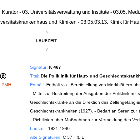
. Kurator - 03. Universitätsverwaltung und Institute - 03.05. Med
versitätskrankenhaus und Kliniken - 03.05.03.13. Klinik für Ha
∧
LAUFZEIT
∨
Signatur:
K 467
Titel:
Die Poliklinik für Haut- und Geschlechtskrank
I-PMH
Enthält:
Enthält v.a.: Bereitstellung von Merkblättern 
- Mittel zur Bestreitung der Ausgaben der Poliklinik mi
Geschlechtskranke an die Direktion des Zellengefängn
Geschlechtskrankheiten (1927). - Bedarf an Seren zur s
- Richtlinien über Maßnahmen zur Vermeidung des Verl
Laufzeit:
1921-1940
Alte Signaturen:
C 37 Hft. 1