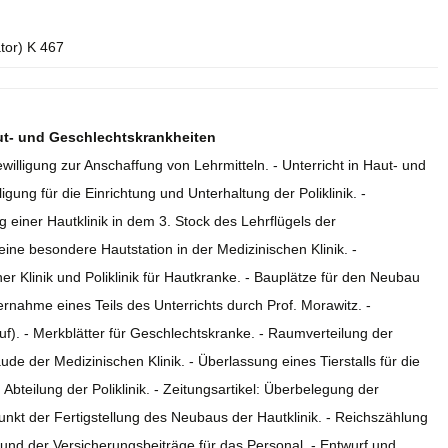
ator) K 467
Haut- und Geschlechtskrankheiten
ewilligung zur Anschaffung von Lehrmitteln. - Unterricht in Haut- und
igung für die Einrichtung und Unterhaltung der Poliklinik. -
ng einer Hautklinik in dem 3. Stock des Lehrflügels der
ine besondere Hautstation in der Medizinischen Klinik. -
er Klinik und Poliklinik für Hautkranke. - Bauplätze für den Neubau
ernahme eines Teils des Unterrichts durch Prof. Morawitz. -
uf). - Merkblätter für Geschlechtskranke. - Raumverteilung der
de der Medizinischen Klinik. - Überlassung eines Tierstalls für die
Abteilung der Poliklinik. - Zeitungsartikel: Überbelegung der
tpunkt der Fertigstellung des Neubaus der Hautklinik. - Reichszählung
nd der Versicherungsbeiträge für das Personal. - Entwurf und