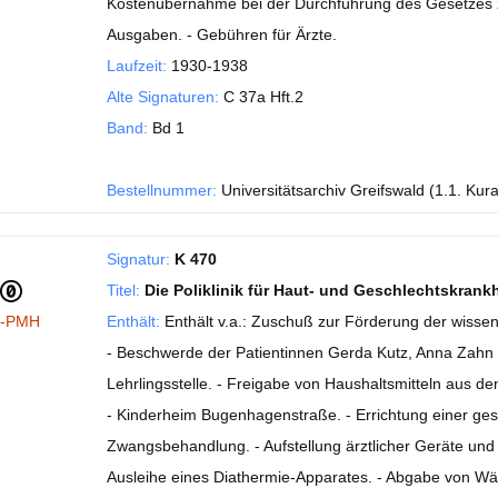
Kostenübernahme bei der Durchführung des Gesetzes 
Ausgaben. - Gebühren für Ärzte.
Laufzeit:
1930-1938
Alte Signaturen:
C 37a Hft.2
Band:
Bd 1
Bestellnummer:
Universitätsarchiv Greifswald (1.1. Kur
Signatur:
K 470
Titel:
Die Poliklinik für Haut- und Geschlechtskrank
I-PMH
Enthält:
Enthält v.a.: Zuschuß zur Förderung der wissen
- Beschwerde der Patientinnen Gerda Kutz, Anna Zahn u
Lehrlingsstelle. - Freigabe von Haushaltsmitteln aus de
- Kinderheim Bugenhagenstraße. - Errichtung einer ges
Zwangsbehandlung. - Aufstellung ärztlicher Geräte und 
Ausleihe eines Diathermie-Apparates. - Abgabe von Wäs