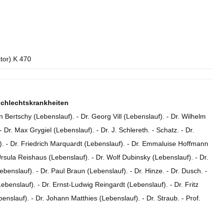
ator) K 470
eschlechtskrankheiten
 Bertschy (Lebenslauf). - Dr. Georg Vill (Lebenslauf). - Dr. Wilhelm
Dr. Max Grygiel (Lebenslauf). - Dr. J. Schlereth. - Schatz. - Dr.
). - Dr. Friedrich Marquardt (Lebenslauf). - Dr. Emmaluise Hoffmann
Ursula Reishaus (Lebenslauf). - Dr. Wolf Dubinsky (Lebenslauf). - Dr.
benslauf). - Dr. Paul Braun (Lebenslauf). - Dr. Hinze. - Dr. Dusch. -
Lebenslauf). - Dr. Ernst-Ludwig Reingardt (Lebenslauf). - Dr. Fritz
enslauf). - Dr. Johann Matthies (Lebenslauf). - Dr. Straub. - Prof.