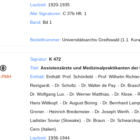
Laufzeit:
1920-1935
Alte Signaturen:
C 37b Hft. 1
Band:
Bd 1
Bestellnummer:
Universitätsarchiv Greifswald (1.1. Kur
Signatur:
K 472
Titel:
Assistenzärzte und Medizinalpraktikanten der 
I-PMH
Enthält:
Enthält: Prof. Schönfeld. - Prof. Wilhelm Richter.
Reingardt. - Dr. Scholtz. - Dr. Walter de Pay. - Dr. Bras
Dr. Wolfgang Lux. - Dr. Werner Matthias. - Dr. Klose. - 
Hans Wittkopf. - Dr. August Büring. - Dr. Bernhard Lamp
Groner. - Heinrich Bredemeier. - Dr. Joseph Werth. - Dr
Ladislav Soviar (Slowake). - Dr. Braun. - Dr. Schwarzkop
Cero (Italien).
Laufzeit:
1936-1944