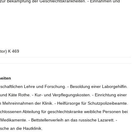
zur Bekämpfung der Geschlechtskrankheiten. - Einnahmen und
ator) K 469
heiten
schaftlichen Lehre und Forschung. - Besoldung einer Laborgehilfin.
nd Käte Rothe. - Kur- und Verpflegungskosten. - Einrichtung einer
n Mehreinnahmen der Klinik. - Heilfürsorge für Schutzpolizeibeamte.
chlossenen Abteilung für geschlechtskranke weibliche Personen bei
Medikamente. - Bettstellenverleih an das russische Lazarett. -
che an die Hautklinik.