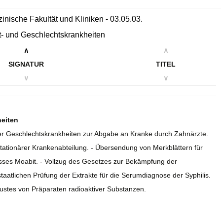
izinische Fakultät und Kliniken - 03.05.03.
ut- und Geschlechtskrankheiten
∧
∧
SIGNATUR
TITEL
∨
∨
heiten
über Geschlechtskrankheiten zur Abgabe an Kranke durch Zahnärzte.
t stationärer Krankenabteilung. - Übersendung von Merkblättern für
isses Moabit. - Vollzug des Gesetzes zur Bekämpfung der
taatlichen Prüfung der Extrakte für die Serumdiagnose der Syphilis.
ustes von Präparaten radioaktiver Substanzen.