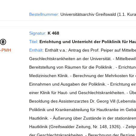
Bestellnummer:
Universitätsarchiv Greifswald (1.1. Kur
Signatur:
K 468
Titel:
Errichtung und Unterricht der Poliklinik für 
I-PMH
Enthält:
Enthält v.a.: Antrag des Prof. Peiper auf Mittelb
Geschlechtskrankheiten an der Universität. - Mittelbewill
Bereitstellung von Räumen für die Poliklinik . - Errichtu
Medizinischen Klinik. - Berechnung der Mehrkosten für e
Einnahmen und Ausgaben der Poliklinik. - Errichtung ein
einer Klinik für Haut- und Geschlechtskrankheiten. - Üb
Besoldung des Assistenzarztes Dr. Georg Vill (Lebensla
Poliklinik und Krankenabteilung für Hautkranke im Gebäu
Hautklinik. - Äußerung über Zustände in der stationären 
Hautklinik (Greifswalder Zeitung, Nr. 148, 1926). - Zei
der Geschlechtskrankheiten. - Berechnung der Bezüge u