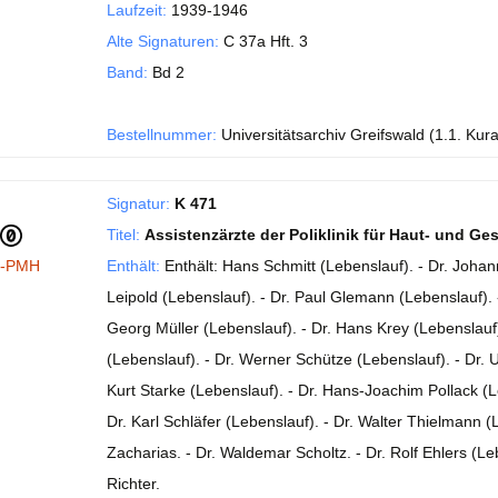
Laufzeit:
1939-1946
Alte Signaturen:
C 37a Hft. 3
Band:
Bd 2
Bestellnummer:
Universitätsarchiv Greifswald (1.1. Kur
Signatur:
K 471
Titel:
Assistenzärzte der Poliklinik für Haut- und G
I-PMH
Enthält:
Enthält: Hans Schmitt (Lebenslauf). - Dr. Johann
Leipold (Lebenslauf). - Dr. Paul Glemann (Lebenslauf). - 
Georg Müller (Lebenslauf). - Dr. Hans Krey (Lebenslauf
(Lebenslauf). - Dr. Werner Schütze (Lebenslauf). - Dr. 
Kurt Starke (Lebenslauf). - Dr. Hans-Joachim Pollack (Le
Dr. Karl Schläfer (Lebenslauf). - Dr. Walter Thielmann (
Zacharias. - Dr. Waldemar Scholtz. - Dr. Rolf Ehlers (Leb
Richter.