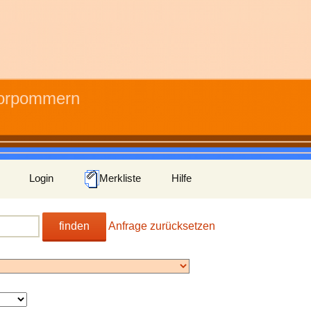
Vorpommern
Login
Merkliste
Hilfe
finden
Anfrage zurücksetzen