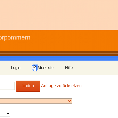
Vorpommern
Login
Merkliste
Hilfe
finden
Anfrage zurücksetzen