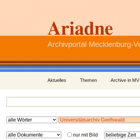
Ariadne
Archivportal Mecklenburg-
Zum
Aktuelles
Themen
Archive in MV
Inhalt
springen
nur mit Bild