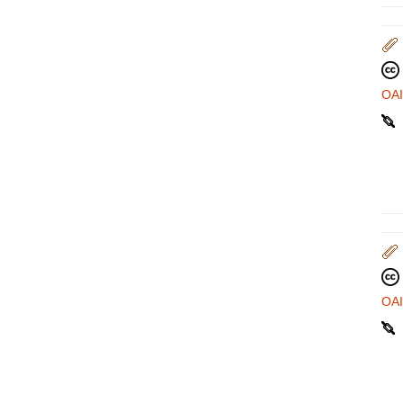
OA
OA