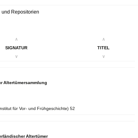
re und Repositorien
∧
∧
SIGNATUR
TITEL
∨
∨
zur Altertümersammlung
Institut für Vor- und Frühgeschichte) 52
rländischer Altertümer