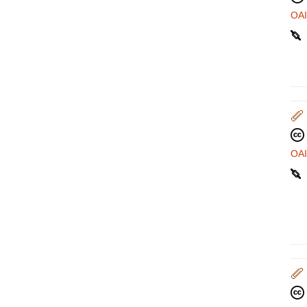
OA
OA