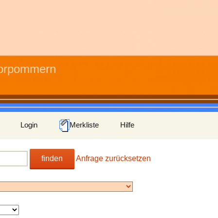
Vorpommern
Login
Merkliste
Hilfe
finden
Anfrage zurücksetzen