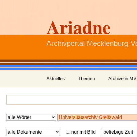
Ariadne
Archivportal Mecklenburg-
Zum
Aktuelles
Themen
Archive in MV
Inhalt
springen
nur mit Bild