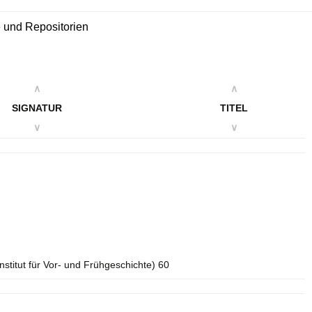
re und Repositorien
∧
∧
SIGNATUR
TITEL
∨
∨
Institut für Vor- und Frühgeschichte) 60