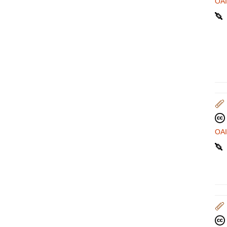
OA
OA