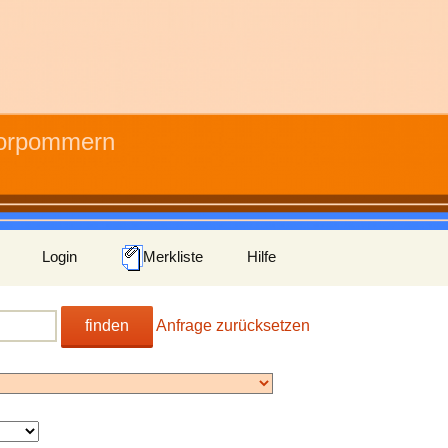
Vorpommern
Login
Merkliste
Hilfe
finden
Anfrage zurücksetzen