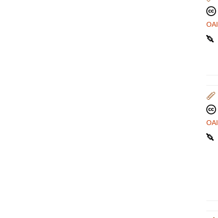
OA
OA