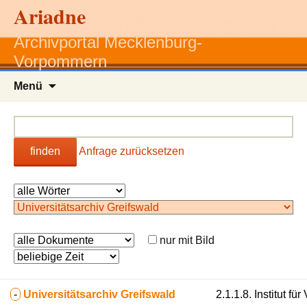
Ariadne
Archivportal Mecklenburg-
Vorpommern
Zum
Menü
Inhalt
springen
finden
Anfrage zurücksetzen
nur mit Bild
-
Universitätsarchiv Greifswald
2.1.1.8. Institut 