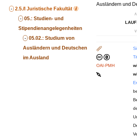
Ausländern und D
-
2.5./I
Juristische Fakultät
∧
-
05.:
Studien- und
LAUF
Stipendienangelegenheiten
∨
-
05.02.:
Studium von
Ausländern und Deutschen
Si
Ti
im Ausland
OAI-PMH
w
w
En
b
Be
d
Un
De
V