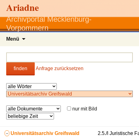
Ariadne
Archivportal Mecklenburg-
Vorpommern
Zum
Menü
Inhalt
springen
finden
Anfrage zurücksetzen
nur mit Bild
-
Universitätsarchiv Greifswald
2.5./I Juristische