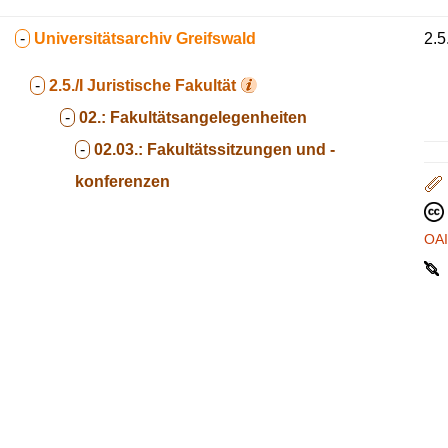
-
Universitätsarchiv Greifswald
2.5
-
2.5./I
Juristische Fakultät
-
02.:
Fakultätsangelegenheiten
-
02.03.:
Fakultätssitzungen und -
konferenzen
OA