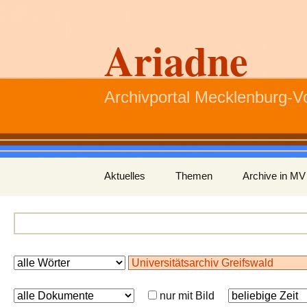
Ariadne
Archivportal Mecklenburg-
Zum
Aktuelles
Themen
Archive in MV
Inhalt
springen
nur mit Bild