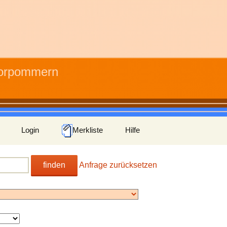
Vorpommern
Login
Merkliste
Hilfe
finden
Anfrage zurücksetzen