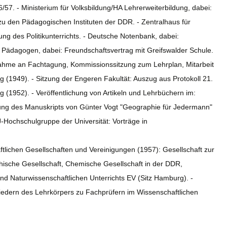
/57. - Ministerium für Volksbildung/HA Lehrerweiterbildung, dabei:
u den Pädagogischen Instituten der DDR. - Zentralhaus für
rung des Politikunterrichts. - Deutsche Notenbank, dabei:
ädagogen, dabei: Freundschaftsvertrag mit Greifswalder Schule.
lnahme an Fachtagung, Kommissionssitzung zum Lehrplan, Mitarbeit
(1949). - Sitzung der Engeren Fakultät: Auszug aus Protokoll 21.
g (1952). - Veröffentlichung von Artikeln und Lehrbüchern im:
nung des Manuskripts von Günter Vogt "Geographie für Jedermann"
DJ-Hochschulgruppe der Universität: Vorträge in
aftlichen Gesellschaften und Vereinigungen (1957): Gesellschaft zur
hische Gesellschaft, Chemische Gesellschaft in der DDR,
d Naturwissenschaftlichen Unterrichts EV (Sitz Hamburg). -
iedern des Lehrkörpers zu Fachprüfern im Wissenschaftlichen