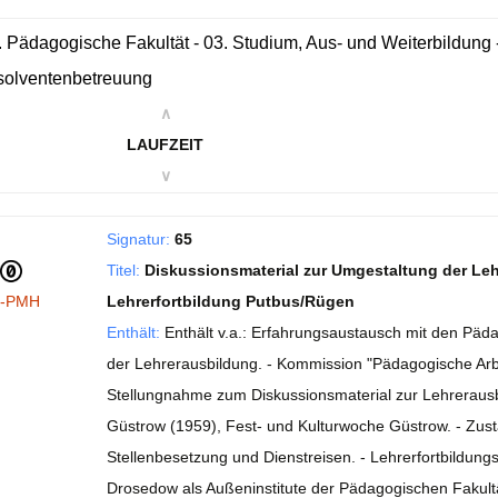
. Pädagogische Fakultät - 03. Studium, Aus- und Weiterbildung 
solventenbetreuung
∧
LAUFZEIT
∨
Signatur:
65
Titel:
Diskussionsmaterial zur Umgestaltung der Lehr
I-PMH
Lehrerfortbildung Putbus/Rügen
Enthält:
Enthält v.a.: Erfahrungsaustausch mit den Päda
der Lehrerausbildung. - Kommission "Pädagogische Arbei
Stellungnahme zum Diskussionsmaterial zur Lehrerausbi
Güstrow (1959), Fest- und Kulturwoche Güstrow. - Zust
Stellenbesetzung und Dienstreisen. - Lehrerfortbildun
Drosedow als Außeninstitute der Pädagogischen Fakultä