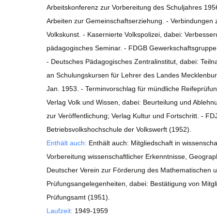
Arbeitskonferenz zur Vorbereitung des Schuljahres 1956
Arbeiten zur Gemeinschaftserziehung. - Verbindungen z
Volkskunst. - Kasernierte Volkspolizei, dabei: Verbesse
pädagogisches Seminar. - FDGB Gewerkschaftsgruppe P
- Deutsches Pädagogisches Zentralinstitut, dabei: Tei
an Schulungskursen für Lehrer des Landes Mecklenburg 
Jan. 1953. - Terminvorschlag für mündliche Reifeprüfun
Verlag Volk und Wissen, dabei: Beurteilung und Ableh
zur Veröffentlichung; Verlag Kultur und Fortschritt. - F
Betriebsvolkshochschule der Volkswerft (1952).
Enthält auch:
Enthält auch: Mitgliedschaft in wissensch
Vorbereitung wissenschaftlicher Erkenntnisse, Geograp
Deutscher Verein zur Förderung des Mathematischen un
Prüfungsangelegenheiten, dabei: Bestätigung von Mitgl
Prüfungsamt (1951).
Laufzeit:
1949-1959