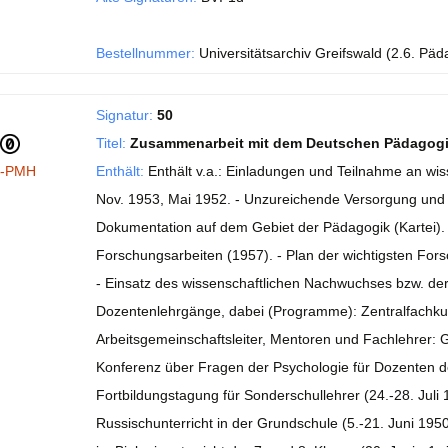
Bestellnummer:
Universitätsarchiv Greifswald (2.6. Päd
Signatur:
50
Titel:
Zusammenarbeit mit dem Deutschen Pädagogisc
I-PMH
Enthält:
Enthält v.a.: Einladungen und Teilnahme an wis
Nov. 1953, Mai 1952. - Unzureichende Versorgung und 
Dokumentation auf dem Gebiet der Pädagogik (Kartei). 
Forschungsarbeiten (1957). - Plan der wichtigsten Fo
- Einsatz des wissenschaftlichen Nachwuchses bzw. de
Dozentenlehrgänge, dabei (Programme): Zentralfachkur
Arbeitsgemeinschaftsleiter, Mentoren und Fachlehrer: Ge
Konferenz über Fragen der Psychologie für Dozenten de
Fortbildungstagung für Sonderschullehrer (24.-28. Juli
Russischunterricht in der Grundschule (5.-21. Juni 195