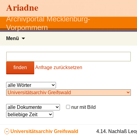
Ariadne
Archivportal Mecklenburg-
Vorpommern
Zum
Menü
Inhalt
springen
finden
Anfrage zurücksetzen
nur mit Bild
-
Universitätsarchiv Greifswald
4.14. Nachlaß Leo