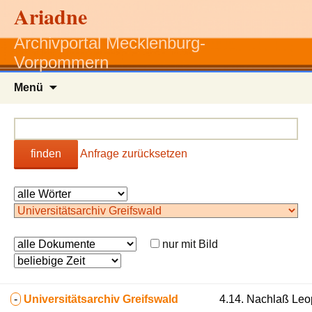
Ariadne
Archivportal Mecklenburg-
Vorpommern
Zum
Menü
Inhalt
springen
finden
Anfrage zurücksetzen
nur mit Bild
-
Universitätsarchiv Greifswald
4.14. Nachlaß Le