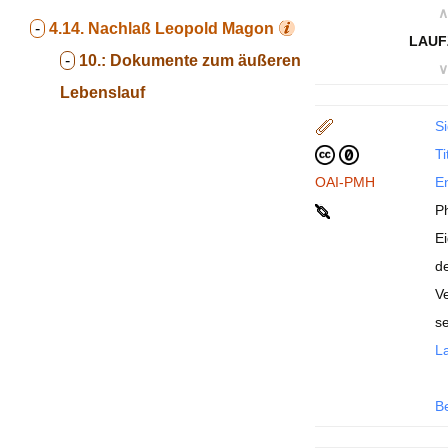
∧
-
4.14.
Nachlaß Leopold Magon
LAUF
-
10.:
Dokumente zum äußeren
∨
Lebenslauf
Si
Ti
OAI-PMH
En
Ph
Ei
d
Ve
s
La
B