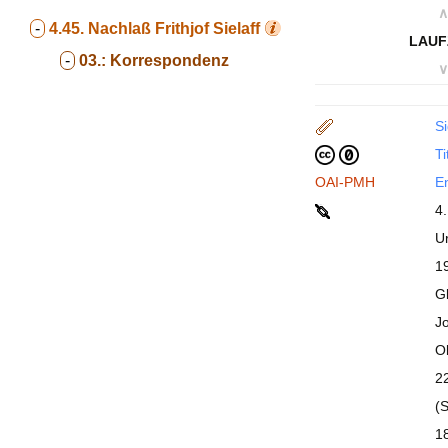
∧
-
4.45.
Nachlaß Frithjof Sielaff
LAUF
-
03.:
Korrespondenz
∨
Si
Ti
OAI-PMH
En
4.
Ur
1
Gl
Jo
O
2
(
1