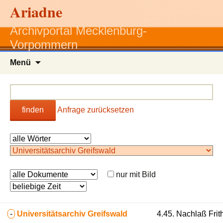
Ariadne
Archivportal Mecklenburg-
Vorpommern
Zum
Menü
Inhalt
springen
finden
Anfrage zurücksetzen
nur mit Bild
-
Universitätsarchiv Greifswald
4.45. Nachlaß Frith