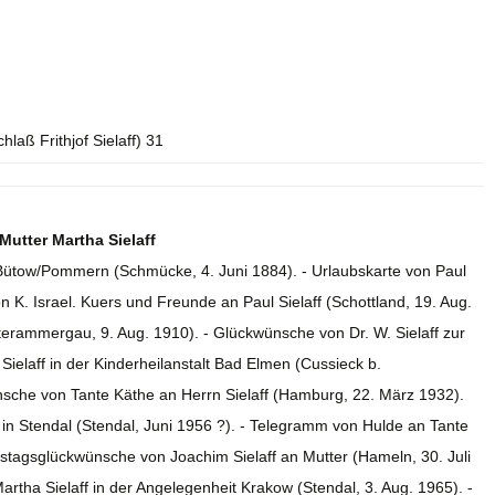
laß Frithjof Sielaff) 31
Mutter Martha Sielaff
n Bütow/Pommern (Schmücke, 4. Juni 1884). - Urlaubskarte von Paul
von K. Israel. Kuers und Freunde an Paul Sielaff (Schottland, 19. Aug.
terammergau, 9. Aug. 1910). - Glückwünsche von Dr. W. Sielaff zur
ielaff in der Kinderheilanstalt Bad Elmen (Cussieck b.
ünsche von Tante Käthe an Herrn Sielaff (Hamburg, 22. März 1932).
 in Stendal (Stendal, Juni 1956 ?). - Telegramm von Hulde an Tante
tstagsglückwünsche von Joachim Sielaff an Mutter (Hameln, 30. Juli
rtha Sielaff in der Angelegenheit Krakow (Stendal, 3. Aug. 1965). -