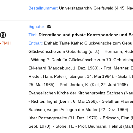
Bestellnummer:
Universitätsarchiv Greifswald (4.45. Nach
Signatur:
85
Titel:
Dienstliche und private Korrespondenz und 
I-PMH
Enthält:
Enthält: Tante Käthe: Glückwünsche zum Geburts
Glückwünsche zum Geburtstag (o. J.). - Hermann, Rudol
- Widung ?: Dank für Glückwünsche zum 70. Geburtstag (
Ekkehard (Magdeburg, 1. Dez. 1960). - Prof. Mertner, E
Rieder, Hans Peter (Tübingen, 14. Mai 1964). - Sielaff, 
25. Mai 1965). - Prof. Jordan, K. (Kiel, 22. Juni 1965)
Evangelischen Kirche der Kirchenprovinz Sachsen (Nau
- Richter, Ingrid (Berlin, 6. Mai 1968). - Sielaff an Pf
Sachsen, wegen Anliegen der Mutter (22. Dez. 1969). - 
über Postangestellte (31. Dez. 1970). - Eriksson, Finn 
Sept. 1970). - Stöbe, H.. - Prof. Beumann, Helmut (Marbu