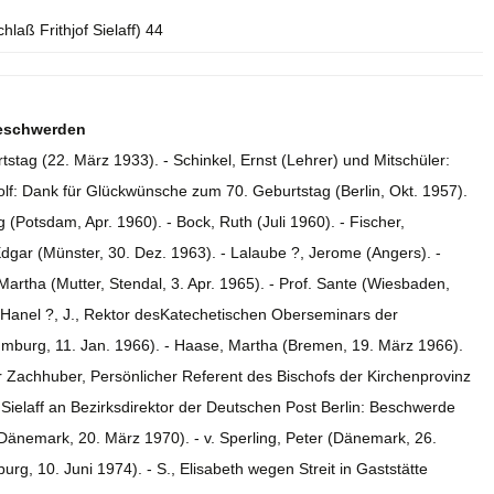
laß Frithjof Sielaff) 44
Beschwerden
tag (22. März 1933). - Schinkel, Ernst (Lehrer) und Mitschüler:
f: Dank für Glückwünsche zum 70. Geburtstag (Berlin, Okt. 1957).
Potsdam, Apr. 1960). - Bock, Ruth (Juli 1960). - Fischer,
dgar (Münster, 30. Dez. 1963). - Lalaube ?, Jerome (Angers). -
Martha (Mutter, Stendal, 3. Apr. 1965). - Prof. Sante (Wiesbaden,
. - Hanel ?, J., Rektor desKatechetischen Oberseminars der
mburg, 11. Jan. 1966). - Haase, Martha (Bremen, 19. März 1966).
arrer Zachhuber, Persönlicher Referent des Bischofs der Kirchenprovinz
Sielaff an Bezirksdirektor der Deutschen Post Berlin: Beschwerde
(Dänemark, 20. März 1970). - v. Sperling, Peter (Dänemark, 26.
rg, 10. Juni 1974). - S., Elisabeth wegen Streit in Gaststätte