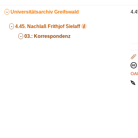
-
Universitätsarchiv Greifswald
4.4
-
4.45.
Nachlaß Frithjof Sielaff
-
03.:
Korrespondenz
OA