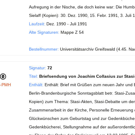
Aufregung in der Nische, die doch keine war: Die Humbol
Sielaff (Kopien): 30. Dez. 1990, 15. Febr. 1991, 3. Juli 1
Laufzeit:
Dez. 1990 - Juli 1991
Alte Signaturen:
Mappe Z 54
Bestellnummer:
Universitätsarchiv Greifswald (4.45. Nach
Signatur:
72
Titel:
Briefsendung von Joachim Collasius zur Stas
I-PMH
Enthält:
Enthält: Brief mit Grüßen zum neuen Jahr und E
Berlin-Brandenburgische Sonntagsblatt betr. Stasi-Zus
Kopien) zum Thema: Stasi-Akten, Stasi-Debatte um den R
Zusammenarbeit in der Kirche, Personelle Erneuerung d
Glückwünschen zum Geburtstag und zur Gedenkbücherei
Gedenkbücherei, Stellungnahme auf der außerordentli