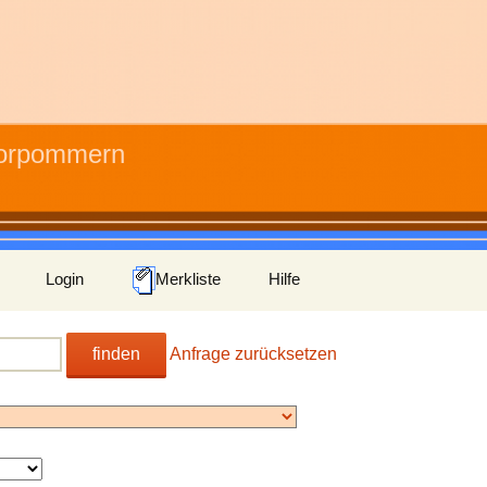
Vorpommern
Login
Merkliste
Hilfe
finden
Anfrage zurücksetzen