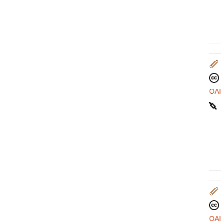
OA
OA