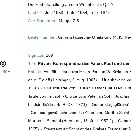
Deckenbehandlung an den Wohnblocks Q 3 A.
Laufzeit:
Juni 1953 - Febr. 1954, Febr. 1979
Alte Signaturen:
Mappe Z 5
Bestellnummer:
Universitätsarchiv Greifswald (4.45. Nach
Signatur:
103
Titel:
Private Korrespondez des Vaters Paul und der 
I-PMH
Enthält:
Enthält: Urlaubskarte von Paul an W. Sielaff i
an A. Sielaff (Helsingör, 6. Aug. 1907). - Urlaubskarte 
1908). - Urlaubskarte von Paul an Pastor Claussen (Un
Taufe von Frithjof. - Grüße vom Vater an Sohn Joachim S
Lindstedt/Altmark, 9. Okt. 1921). - Geburtstagsglückw
- Genesungswünsche von Ilse Alberts an Martha Sielaff
Martha in Stendal (Hamburg, 18. Juni 1957 ?). - Gebur
1965). - Staatsanwalt Schmidt des Kreises Stendal an Ma