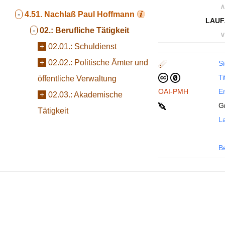
∧
-
4.51.
Nachlaß Paul Hoffmann
LAUF
-
02.:
Berufliche Tätigkeit
∨
+
02.01.:
Schuldienst
+
02.02.:
Politische Ämter und
Si
Ti
öffentliche Verwaltung
OAI-PMH
En
+
02.03.:
Akademische
Gr
Tätigkeit
La
B