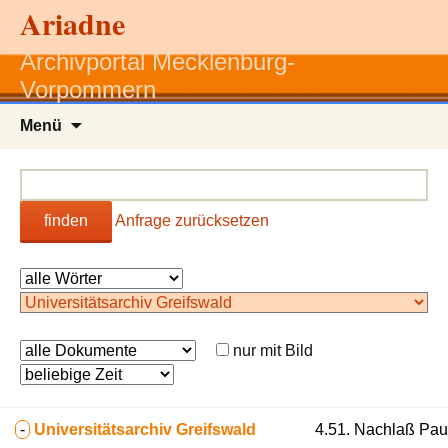
Ariadne
Archivportal Mecklenburg-
Vorpommern
Zum
Menü
Inhalt
springen
finden
Anfrage zurücksetzen
nur mit Bild
-
Universitätsarchiv Greifswald
4.51. Nachlaß Paul