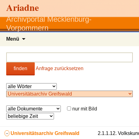
Ariadne
Archivportal Mecklenburg-
Vorpommern
Zum
Menü
Inhalt
springen
finden
Anfrage zurücksetzen
nur mit Bild
-
Universitätsarchiv Greifswald
2.1.1.12. Volkskun