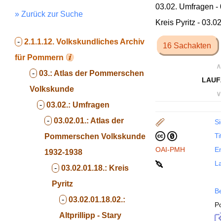
03.02. Umfragen -
» Zurück zur Suche
Kreis Pyritz - 03.02
-
2.1.1.12.
Volkskundliches Archiv
16 Sachakten
für Pommern
∧
-
03.:
Atlas der Pommerschen
LAUF
Volkskunde
∨
-
03.02.:
Umfragen
-
03.02.01.:
Atlas der
Si
Ti
Pommerschen Volkskunde
OAI-PMH
En
1932-1938
La
-
03.02.01.18.:
Kreis
Pyritz
B
-
03.02.01.18.02.:
P
Altprillipp - Stary