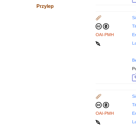
Przylep
Si
Ti
OAI-PMH
En
La
B
P
Si
Ti
OAI-PMH
En
La