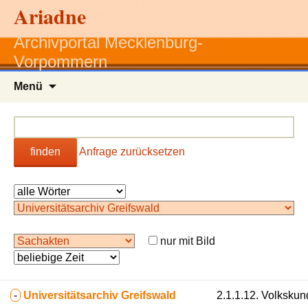
Ariadne
Archivportal Mecklenburg-
Vorpommern
Zum
Menü
Inhalt
springen
finden
Anfrage zurücksetzen
nur mit Bild
-
Universitätsarchiv Greifswald
2.1.1.12. Volkskun