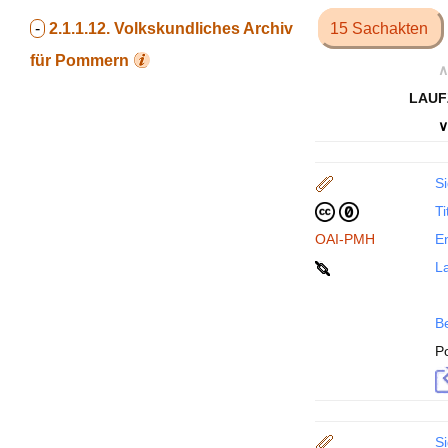
-
2.1.1.12.
Volkskundliches Archiv
15 Sachakten
für Pommern
∧
LAUF
∨
Si
Ti
OAI-PMH
En
La
B
P
Si