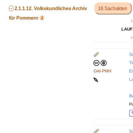
-
2.1.1.12.
Volkskundliches Archiv
16 Sachakten
für Pommern
∧
LAUF
∨
Si
Ti
OAI-PMH
En
La
B
P
Si