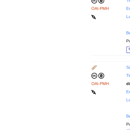
Ti
OAI-PMH
En
La
B
P
Si
Ti
OAI-PMH
d
En
La
B
P