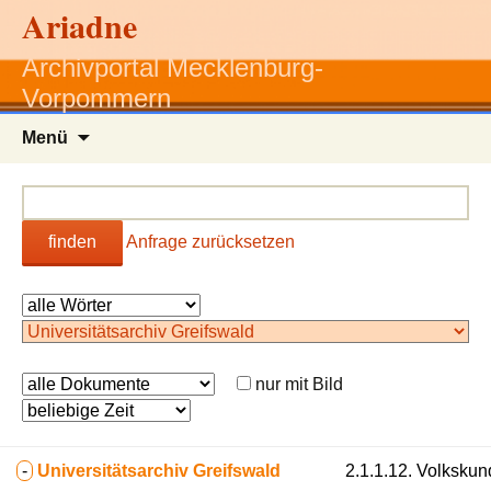
Ariadne
Archivportal Mecklenburg-
Vorpommern
Zum
Menü
Inhalt
springen
finden
Anfrage zurücksetzen
nur mit Bild
-
Universitätsarchiv Greifswald
2.1.1.12. Volkskun