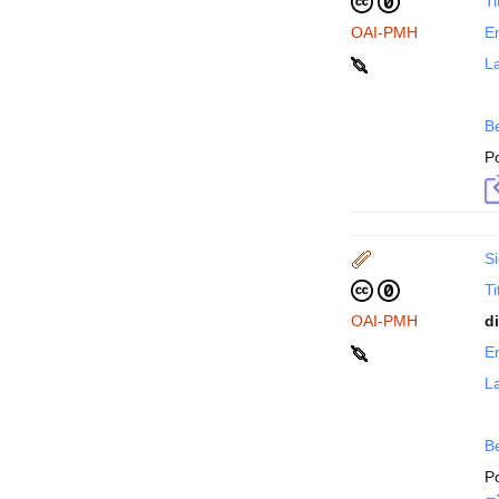
Ti
OAI-PMH
En
La
B
P
Si
Ti
OAI-PMH
d
En
La
B
P