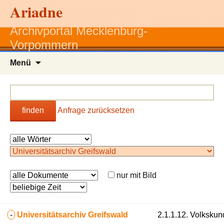
Ariadne
Archivportal Mecklenburg-
Vorpommern
Zum
Menü
Inhalt
springen
finden
Anfrage zurücksetzen
nur mit Bild
-
Universitätsarchiv Greifswald
2.1.1.12. Volkskun