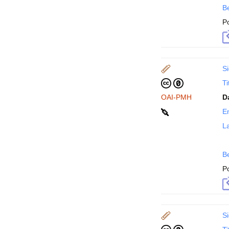
B
P
Si
Ti
OAI-PMH
D
En
La
B
P
Si