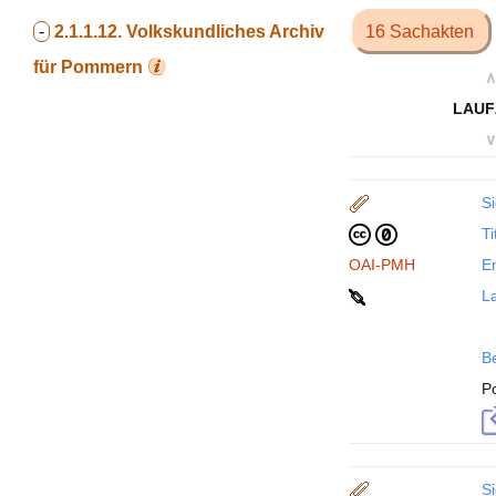
-
2.1.1.12.
Volkskundliches Archiv
16 Sachakten
für Pommern
∧
LAUF
∨
Si
Ti
OAI-PMH
En
La
B
P
Si