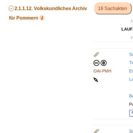
-
2.1.1.12.
Volkskundliches Archiv
16 Sachakten
für Pommern
∧
LAUF
∨
Si
Ti
OAI-PMH
En
La
B
P
Si