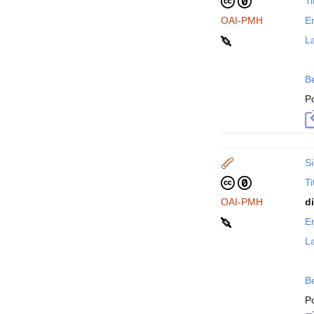
Ti
OAI-PMH
En
La
B
P
Si
Ti
OAI-PMH
d
En
La
B
P