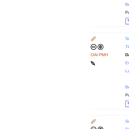
B
P
Si
Ti
OAI-PMH
D
En
La
B
P
Si