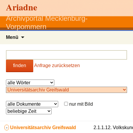
Ariadne
Archivportal Mecklenburg-
Vorpommern
Zum
Menü
Inhalt
springen
finden
Anfrage zurücksetzen
nur mit Bild
-
Universitätsarchiv Greifswald
2.1.1.12. Volkskun