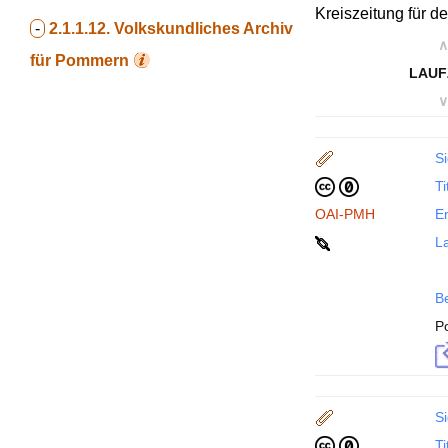
Kreiszeitung für d
-
2.1.1.12.
Volkskundliches Archiv
∧
für Pommern
LAUF
∨
Si
Ti
OAI-PMH
En
La
B
P
Si
Ti