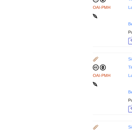
OAI-PMH
La
B
P
Si
Ti
OAI-PMH
La
B
P
Si