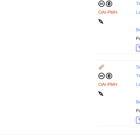
Ti
OAI-PMH
La
B
P
Si
Ti
OAI-PMH
La
B
P