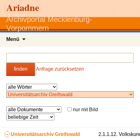
Ariadne
Archivportal Mecklenburg-
Vorpommern
Zum
Menü
Inhalt
springen
finden
Anfrage zurücksetzen
nur mit Bild
-
Universitätsarchiv Greifswald
2.1.1.12. Volkskun