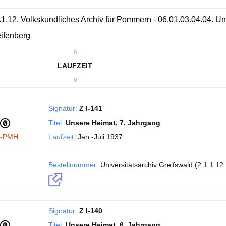
.1.12. Volkskundliches Archiv für Pommern - 06.01.03.04.04. Un
ifenberg
∧
LAUFZEIT
∨
Signatur:
Z I-141
Titel:
Unsere Heimat, 7. Jahrgang
I-PMH
Laufzeit:
Jan.-Juli 1937
Bestellnummer:
Universitätsarchiv Greifswald (2.1.1.12
Signatur:
Z I-140
Titel:
Unsere Heimat, 6. Jahrgang