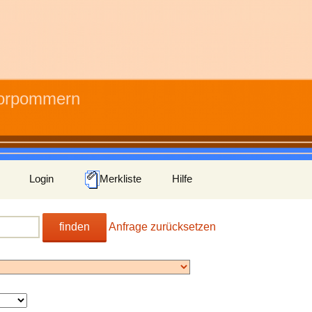
Vorpommern
Login
Merkliste
Hilfe
finden
Anfrage zurücksetzen