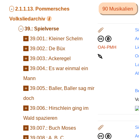
-
2.1.1.13.
Pommersches
90 Musikalien
Volksliedarchiv
-
39.:
Spielverse
Si
+
39.001.:
Kleiner Schelm
Ar
OAI-PMH
L
+
39.002.:
De Büx
Or
+
39.003.:
Ackeregel
La
+
39.004.:
Es war einmal ein
Al
Mann
+
39.005.:
Baller, Baller sag mir
B
doch
Vo
+
39.006.:
Hirschlein ging im
Wald spazieren
Si
+
39.007.:
Buch Moses
Ar
+
39.008.:
A. B. C.