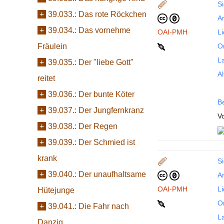
Si
+
39.033.:
Das rote Röckchen
Ar
+
39.034.:
Das vornehme
OAI-PMH
L
Fräulein
Or
La
+
39.035.:
Der "liebe Gott"
Al
reitet
+
39.036.:
Der bunte Köter
B
+
39.037.:
Der Jungfernkranz
Vo
+
39.038.:
Der Regen
+
39.039.:
Der Schmied ist
krank
Si
+
39.040.:
Der unaufhaltsame
Ar
OAI-PMH
L
Hütejunge
Or
+
39.041.:
Die Fahr nach
La
Danzig