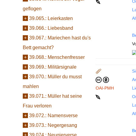
Or
geflogen
La
+
39.065.:
Leierkasten
Al
+
39.066.:
Liebesband
B
+
39.067.:
Mariechen hast du's
Vo
Bett gemacht?
+
39.068.:
Menschenfresser
+
39.069.:
Militärsignale
Si
+
39.070.:
Müller du musst
Ar
mahlen
OAI-PMH
L
+
39.071.:
Müller hat seine
Or
La
Frau verloren
Al
+
39.072.:
Namensverse
+
39.073.:
Negergesang
B
+
39.074.:
Neugierverse