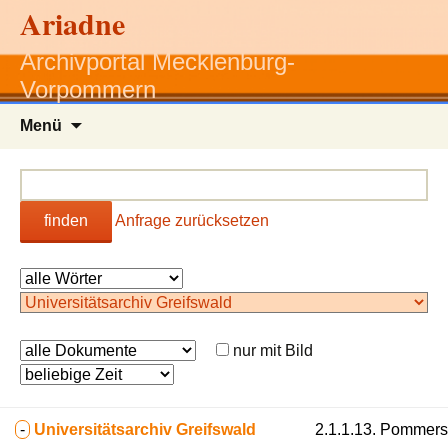
Ariadne
Archivportal Mecklenburg-
Vorpommern
Zum
Menü
Inhalt
springen
finden
Anfrage zurücksetzen
nur mit Bild
-
Universitätsarchiv Greifswald
2.1.1.13. Pommersc