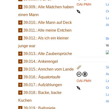
OAI-PMH
L
+
39.009.:
Alle Mädchen haben
Or
einen Mann
La
+
39.010.:
Alle Mann auf Deck
Al
+
39.011.:
Alle meine Entchen
+
39.012.:
Als ich ein kleiner
B
Vo
junge war
+
39.013.:
Alte Zaubersprüche
+
39.014.:
Ankerengel
Si
+
39.015.:
Annchen vom Lande
Ar
+
39.016.:
Äquatortaufe
OAI-PMH
L
+
39.017.:
Aufzählungen
Or
+
39.018.:
Backe, backe
La
Kuchen
Al
+
39.019.:
Ballspiele