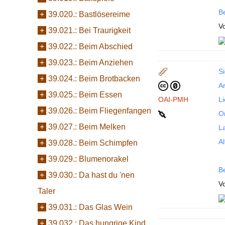
B
+
39.020.:
Bastlösereime
Vo
+
39.021.:
Bei Traurigkeit
+
39.022.:
Beim Abschied
+
39.023.:
Beim Anziehen
Si
+
39.024.:
Beim Brotbacken
Ar
+
39.025.:
Beim Essen
OAI-PMH
L
+
39.026.:
Beim Fliegenfangen
Or
+
39.027.:
Beim Melken
La
Al
+
39.028.:
Beim Schimpfen
+
39.029.:
Blumenorakel
B
+
39.030.:
Da hast du 'nen
Vo
Taler
+
39.031.:
Das Glas Wein
+
39.032.:
Das hungrige Kind