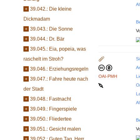
Al
+
39.042.:
Die kleine
Dickmadam
B
+
39.043.:
Die Sonne
V
+
39.044.:
Dr. Bär
+
39.045.:
Eia, popeia, was
raschelt im Stroh?
Si
Ar
+
39.046.:
Erziehungsregeln
OAI-PMH
L
+
39.047.:
Fahre heute nach
Or
der Stadt
La
+
39.048.:
Fastnacht
Al
+
39.049.:
Fingerspiele
+
39.050.:
Fliedertee
B
+
39.051.:
Gesicht malen
Vo
+
39.052.:
Guten Tag, Herr