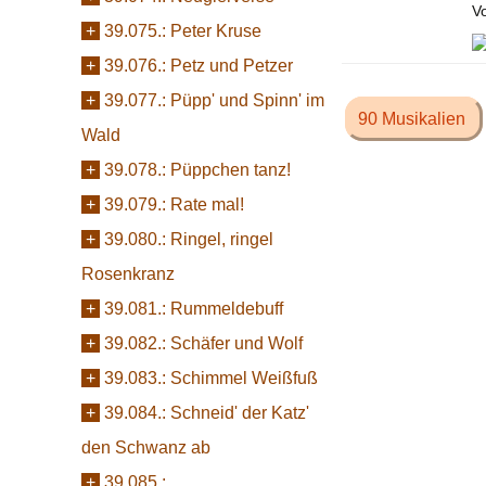
Vo
+
39.075.:
Peter Kruse
+
39.076.:
Petz und Petzer
+
39.077.:
Püpp' und Spinn' im
90 Musikalien
Wald
+
39.078.:
Püppchen tanz!
+
39.079.:
Rate mal!
+
39.080.:
Ringel, ringel
Rosenkranz
+
39.081.:
Rummeldebuff
+
39.082.:
Schäfer und Wolf
+
39.083.:
Schimmel Weißfuß
+
39.084.:
Schneid' der Katz'
den Schwanz ab
+
39.085.: