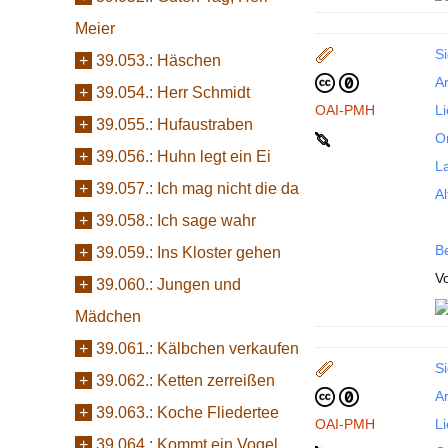
Meier
Si
+
39.053.:
Häschen
Ar
+
39.054.:
Herr Schmidt
OAI-PMH
L
+
39.055.:
Hufaustraben
Or
+
39.056.:
Huhn legt ein Ei
La
+
39.057.:
Ich mag nicht die da
Al
+
39.058.:
Ich sage wahr
B
+
39.059.:
Ins Kloster gehen
Vo
+
39.060.:
Jungen und
Mädchen
+
39.061.:
Kälbchen verkaufen
Si
+
39.062.:
Ketten zerreißen
Ar
+
39.063.:
Koche Fliedertee
OAI-PMH
L
+
39.064.:
Kommt ein Vogel