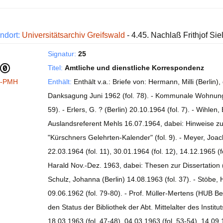
ndort:
Universitätsarchiv Greifswald
- 4.45. Nachlaß Frithjof Sie
Signatur:
25
Titel:
Amtliche und dienstliche Korrespondenz
I-PMH
Enthält:
Enthält v.a.: Briefe von: Hermann, Milli (Berlin
Danksagung Juni 1962 (fol. 78). - Kommunale Wohnungsv
59). - Erlers, G. ? (Berlin) 20.10.1964 (fol. 7). - Wihlen,
Auslandsreferent Mehls 16.07.1964, dabei: Hinweise z
"Kürschners Gelehrten-Kalender" (fol. 9). - Meyer, Joach
22.03.1964 (fol. 11), 30.01.1964 (fol. 12), 14.12.1965 (f
Harald Nov.-Dez. 1963, dabei: Thesen zur Dissertation (f
Schulz, Johanna (Berlin) 14.08.1963 (fol. 37). - Stöbe, 
09.06.1962 (fol. 79-80). - Prof. Müller-Mertens (HUB Be
den Status der Bibliothek der Abt. Mittelalter des Institu
18.03.1963 (fol. 47-48), 04.03.1963 (fol. 53-54), 14.09.