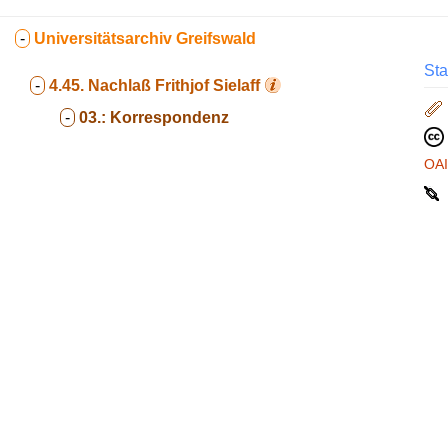
-
Universitätsarchiv Greifswald
Sta
-
4.45.
Nachlaß Frithjof Sielaff
-
03.:
Korrespondenz
OA