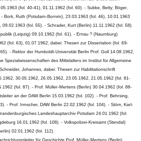
03.05.1963 (fol. 40-41), 01.11.1962 (fol. 60). - Subke, Betty; Böger,
1). - Bork, Ruth (Potsdam-Bornim), 23.03.1963 (fol. 46), 10.01.1963
 09.02.1963 (fol. 55). - Schrader, Kurt (Berlin) 11.11.1962 (fol. 58).
ublik (Leipzig) 09.10.1962 (fol. 61). - Ernau ? (Naumburg)
1962 (fol. 63), 01.07.1962, dabei: Thesen zur Dissertation (fol. 69-
65). - Rektor der Humboldt-Universität Berlin Prof. Goll 14.08.1962,
e Spezialwissenschaften des Mittelalters im Institut für Allgemeine
 Schneider, Johannes, dabei: Thesen zur Habilitationschrift
.06.1962, 30.05.1962, 26.05.1962, 23.05.1962, 21.05.1962 (fol. 81-
1962 (fol. 87). - Prof. Müller-Mertens (Berlin) 30.04.1962 (fol. 88-
sleiter an der DAW Berlin 15.03.1962 (fol. 102). - Prof. Behrsing,
). - Prof. Irmscher, DAW Berlin 22.02.1962 (fol. 104). - Stöm, Karl-
 Brandenburgisches Landeshauptarchiv Potsdam 24.01.1962 (fol.
deburg 16.01.1962 (fol. 108). - Volkspolizei-Kreisamt (Stendal)
erlin) 02.01.1962 (fol. 112).
chrichtungsleiter für Geschichte Prof. Müller-Mertens (Berlin)