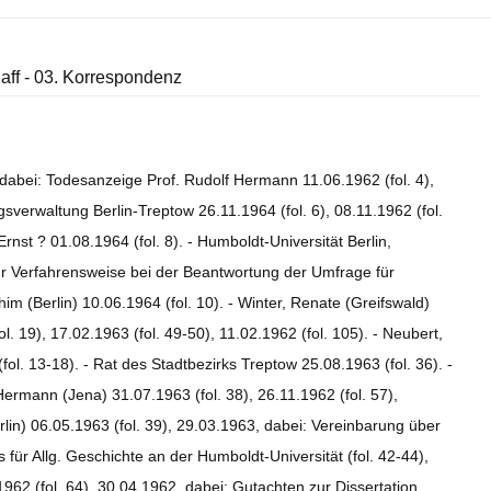
laff - 03. Korrespondenz
), dabei: Todesanzeige Prof. Rudolf Hermann 11.06.1962 (fol. 4),
erwaltung Berlin-Treptow 26.11.1964 (fol. 6), 08.11.1962 (fol.
 Ernst ? 01.08.1964 (fol. 8). - Humboldt-Universität Berlin,
ur Verfahrensweise bei der Beantwortung der Umfrage für
im (Berlin) 10.06.1964 (fol. 10). - Winter, Renate (Greifswald)
ol. 19), 17.02.1963 (fol. 49-50), 11.02.1962 (fol. 105). - Neubert,
ol. 13-18). - Rat des Stadtbezirks Treptow 25.08.1963 (fol. 36). -
Hermann (Jena) 31.07.1963 (fol. 38), 26.11.1962 (fol. 57),
rlin) 06.05.1963 (fol. 39), 29.03.1963, dabei: Vereinbarung über
ts für Allg. Geschichte an der Humboldt-Universität (fol. 42-44),
1962 (fol. 64), 30.04.1962, dabei: Gutachten zur Dissertation