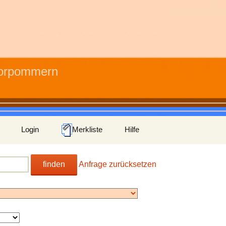
Vorpommern
Login
Merkliste
Hilfe
finden
Anfrage zurücksetzen