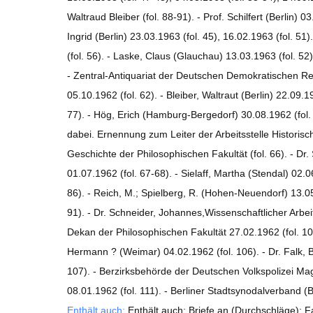
Waltraud Bleiber (fol. 88-91). - Prof. Schilfert (Berlin) 
Ingrid (Berlin) 23.03.1963 (fol. 45), 16.02.1963 (fol. 5
(fol. 56). - Laske, Claus (Glauchau) 13.03.1963 (fol. 52),
- Zentral-Antiquariat der Deutschen Demokratischen Rep
05.10.1962 (fol. 62). - Bleiber, Waltraut (Berlin) 22.09.
77). - Hög, Erich (Hamburg-Bergedorf) 30.08.1962 (fol. 
dabei. Ernennung zum Leiter der Arbeitsstelle Historisch
Geschichte der Philosophischen Fakultät (fol. 66). - Dr.
01.07.1962 (fol. 67-68). - Sielaff, Martha (Stendal) 02
86). - Reich, M.; Spielberg, R. (Hohen-Neuendorf) 13.05.
91). - Dr. Schneider, Johannes,Wissenschaftlicher Arbeit
Dekan der Philosophischen Fakultät 27.02.1962 (fol. 103
Hermann ? (Weimar) 04.02.1962 (fol. 106). - Dr. Falk,
107). - Berzirksbehörde der Deutschen Volkspolizei Mag
08.01.1962 (fol. 111). - Berliner Stadtsynodalverband (B
Enthält auch:
Enthält auch: Briefe an (Durchschläge): Fa