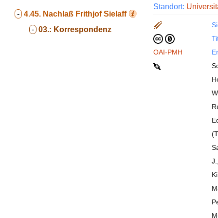
Standort:
Universit
-
4.45.
Nachlaß Frithjof Sielaff
Si
-
03.:
Korrespondenz
Ti
OAI-PMH
En
Sc
H
W
Ru
Ed
(T
Sa
J
K
Mä
P
Mu