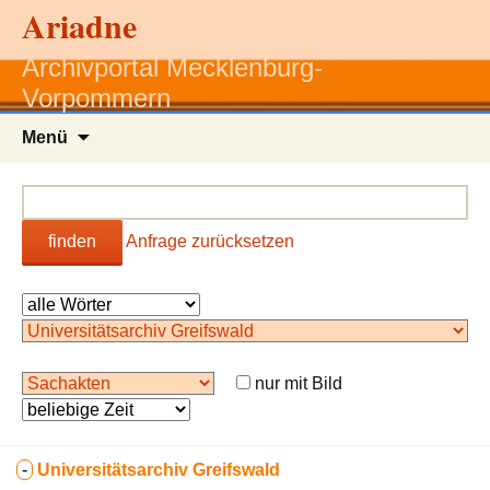
Ariadne
Archivportal Mecklenburg-
Vorpommern
Zum
Menü
Inhalt
springen
finden
Anfrage zurücksetzen
nur mit Bild
-
Universitätsarchiv Greifswald