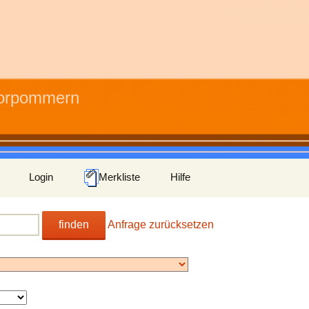
Vorpommern
Login
Merkliste
Hilfe
finden
Anfrage zurücksetzen