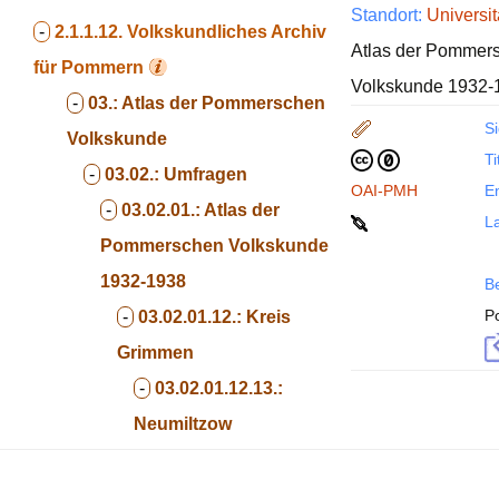
Standort:
Universit
-
2.1.1.12.
Volkskundliches Archiv
Atlas der Pommers
für Pommern
Volkskunde 1932-1
-
03.:
Atlas der Pommerschen
Si
Volkskunde
Ti
-
03.02.:
Umfragen
OAI-PMH
En
-
03.02.01.:
Atlas der
La
Pommerschen Volkskunde
1932-1938
B
P
-
03.02.01.12.:
Kreis
Grimmen
-
03.02.01.12.13.:
Neumiltzow