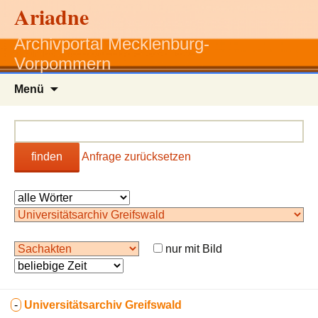
Ariadne
Archivportal Mecklenburg-
Vorpommern
Zum
Menü
Inhalt
springen
finden
Anfrage zurücksetzen
nur mit Bild
-
Universitätsarchiv Greifswald