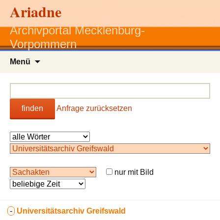
Ariadne
Archivportal Mecklenburg-
Vorpommern
Zum
Menü
Inhalt
springen
finden
Anfrage zurücksetzen
nur mit Bild
-
Universitätsarchiv Greifswald