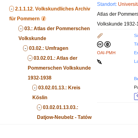
Standort:
Universit
-
2.1.1.12.
Volkskundliches Archiv
Atlas der Pommers
für Pommern
Volkskunde 1932-19
-
03.:
Atlas der Pommerschen
Si
Volkskunde
Ti
-
03.02.:
Umfragen
OAI-PMH
En
-
03.02.01.:
Atlas der
La
Pommerschen Volkskunde
1932-1938
B
P
-
03.02.01.13.:
Kreis
Köslin
-
03.02.01.13.03.:
Datjow-Neubelz - Tatów