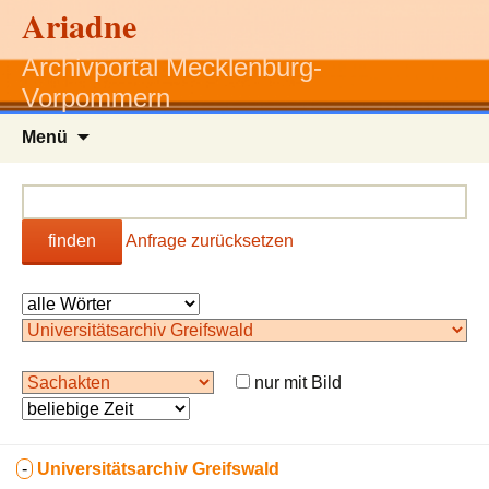
Ariadne
Archivportal Mecklenburg-
Vorpommern
Zum
Menü
Inhalt
springen
finden
Anfrage zurücksetzen
nur mit Bild
-
Universitätsarchiv Greifswald