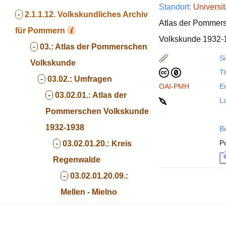
Standort:
Universit
-
2.1.1.12.
Volkskundliches Archiv
Atlas der Pommers
für Pommern
Volkskunde 1932-1
-
03.:
Atlas der Pommerschen
Si
Volkskunde
Ti
-
03.02.:
Umfragen
OAI-PMH
En
-
03.02.01.:
Atlas der
La
Pommerschen Volkskunde
1932-1938
B
P
-
03.02.01.20.:
Kreis
Regenwalde
-
03.02.01.20.09.:
Mellen - Mielno