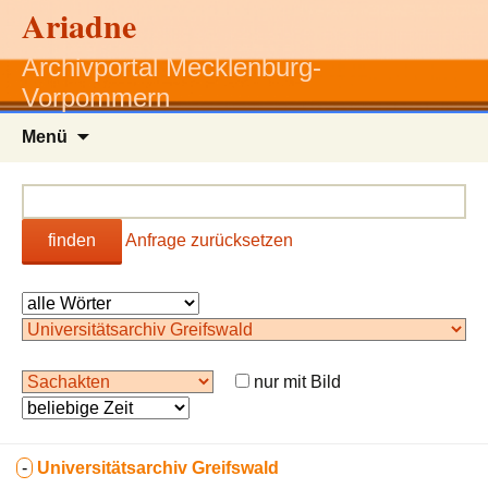
Ariadne
Archivportal Mecklenburg-
Vorpommern
Zum
Menü
Inhalt
springen
finden
Anfrage zurücksetzen
nur mit Bild
-
Universitätsarchiv Greifswald