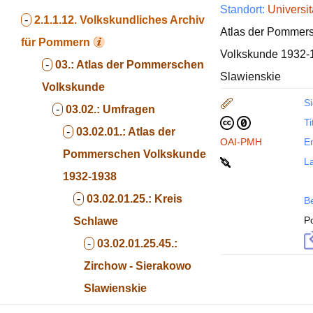
Standort:
Universit
-
2.1.1.12.
Volkskundliches Archiv
Atlas der Pommers
für Pommern
Volkskunde 1932-1
-
03.:
Atlas der Pommerschen
Slawienskie
Volkskunde
Si
-
03.02.:
Umfragen
Ti
-
03.02.01.:
Atlas der
OAI-PMH
En
Pommerschen Volkskunde
La
1932-1938
-
03.02.01.25.:
Kreis
B
P
Schlawe
-
03.02.01.25.45.:
Zirchow - Sierakowo
Slawienskie