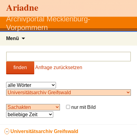
Ariadne
Archivportal Mecklenburg-
Vorpommern
Zum
Menü
Inhalt
springen
finden
Anfrage zurücksetzen
nur mit Bild
-
Universitätsarchiv Greifswald