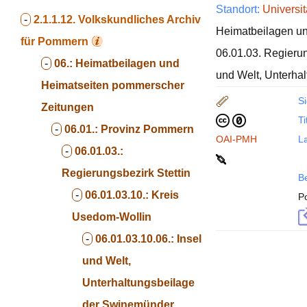
Standort:
Universit
-
2.1.1.12.
Volkskundliches Archiv
Heimatbeilagen un
für Pommern
06.01.03. Regierun
-
06.:
Heimatbeilagen und
und Welt, Unterha
Heimatseiten pommerscher
Si
Zeitungen
Ti
-
06.01.:
Provinz Pommern
OAI-PMH
La
-
06.01.03.:
Regierungsbezirk Stettin
B
-
06.01.03.10.:
Kreis
P
Usedom-Wollin
-
06.01.03.10.06.:
Insel
und Welt,
Unterhaltungsbeilage
der Swinemünder