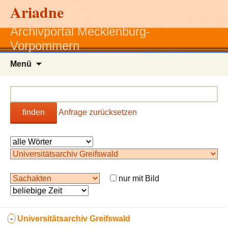
Ariadne
Archivportal Mecklenburg-
Vorpommern
Zum
Menü
Inhalt
springen
finden
Anfrage zurücksetzen
nur mit Bild
-
Universitätsarchiv Greifswald