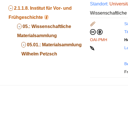
Standort:
Universit
-
2.1.1.8.
Institut für Vor- und
Wissenschaftliche
Frühgeschichte
Si
-
05.:
Wissenschaftliche
Ti
Materialsammlung
OAI-PMH
H
-
05.01.:
Materialsammlung
La
Wilhelm Petzsch
B
F