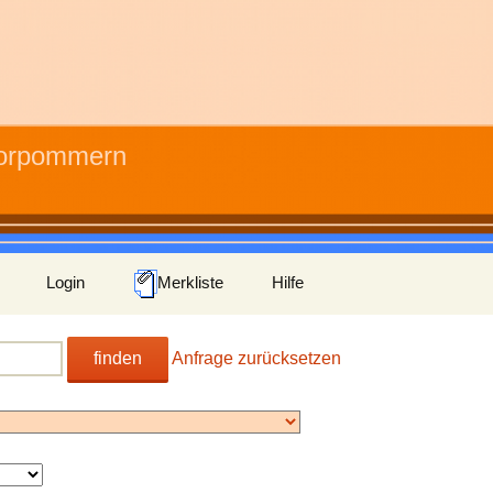
Vorpommern
Login
Merkliste
Hilfe
finden
Anfrage zurücksetzen