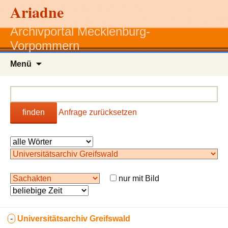
Ariadne
Archivportal Mecklenburg-
Vorpommern
Zum
Menü
Inhalt
springen
finden
Anfrage zurücksetzen
nur mit Bild
-
Universitätsarchiv Greifswald