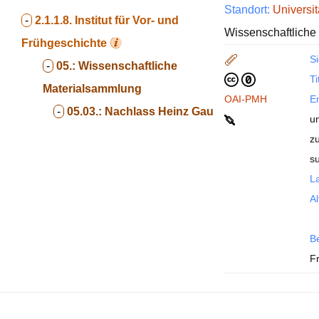
Standort:
Universit
-
2.1.1.8.
Institut für Vor- und
Wissenschaftliche
Frühgeschichte
Si
-
05.:
Wissenschaftliche
Ti
Materialsammlung
OAI-PMH
En
-
05.03.:
Nachlass Heinz Gau
u
zu
s
La
Al
B
F