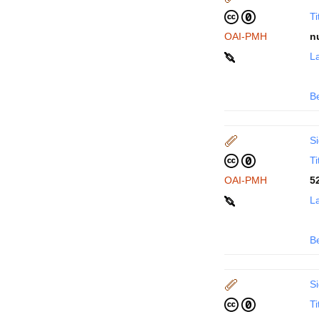
Ti
OAI-PMH
n
La
B
Si
Ti
OAI-PMH
5
La
B
Si
Ti