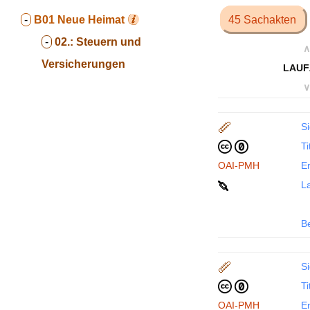
-
B01
Neue Heimat
45 Sachakten
-
02.:
Steuern und
∧
Versicherungen
LAUF
∨
Si
Ti
OAI-PMH
En
La
B
Si
Ti
OAI-PMH
En