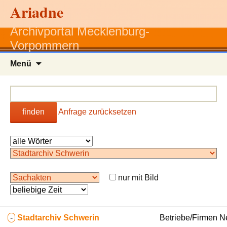
Ariadne
Archivportal Mecklenburg-
Vorpommern
Zum
Menü
Inhalt
springen
finden
Anfrage zurücksetzen
nur mit Bild
-
Stadtarchiv Schwerin
Betriebe/Firmen N