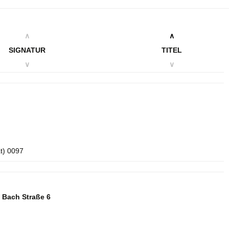
∧
∧
SIGNATUR
TITEL
∨
∨
t) 0097
n Bach Straße 6