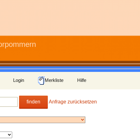
Vorpommern
Login
Merkliste
Hilfe
finden
Anfrage zurücksetzen