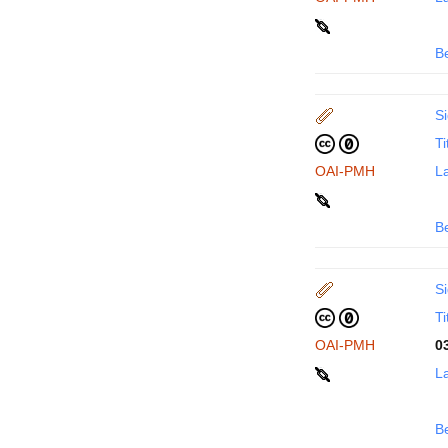
B
Si
Ti
OAI-PMH
La
B
Si
Ti
OAI-PMH
0
La
B