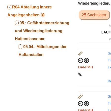
Wiedereingliederun
-
R04
Abteilung Innere
Angelegenheiten
25 Sachakten
-
05.:
Gefährdetenerziehung
∧
und Wiedereingliederung
LAUF
Haftentlassener
∨
-
05.04.:
Mitteilungen der
Si
Haftanstalten
Ti
OAI-PMH
La
B
Si
Ti
OAI-PMH
La