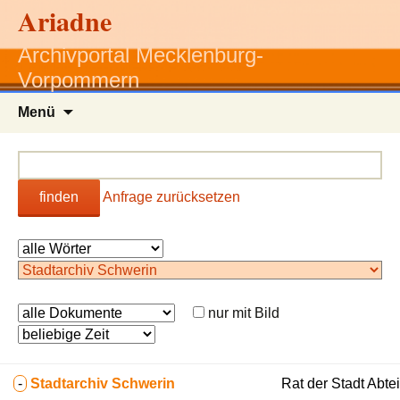
Ariadne
Archivportal Mecklenburg-
Vorpommern
Zum
Menü
Inhalt
springen
finden
Anfrage zurücksetzen
nur mit Bild
-
Stadtarchiv Schwerin
Rat der Stadt Abte