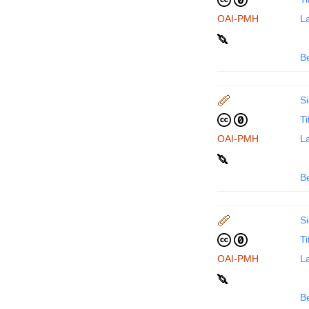
OAI-PMH
La
B
Si
Ti
OAI-PMH
La
B
Si
Ti
OAI-PMH
La
B