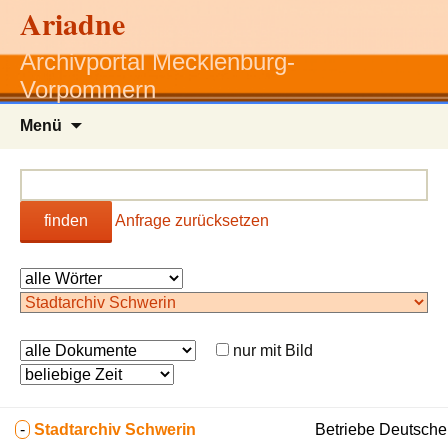
Ariadne
Archivportal Mecklenburg-
Vorpommern
Zum
Menü
Inhalt
springen
finden
Anfrage zurücksetzen
nur mit Bild
-
Stadtarchiv Schwerin
Betriebe Deutsche