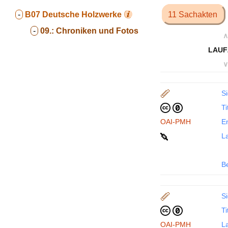
-
B07
Deutsche Holzwerke
11 Sachakten
-
09.:
Chroniken und Fotos
∧
LAUF
∨
Si
Ti
OAI-PMH
En
La
B
Si
Ti
OAI-PMH
La