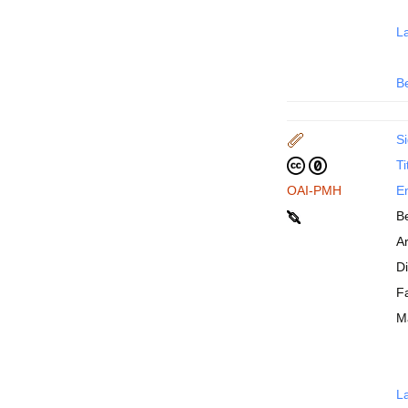
La
B
Si
Ti
OAI-PMH
En
Be
Ar
D
Fa
Ma
La