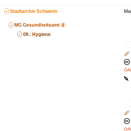
-
Stadtarchiv Schwerin
Mag
-
MG
Gesundheitsamt
-
09.:
Hygiene
OA
OA