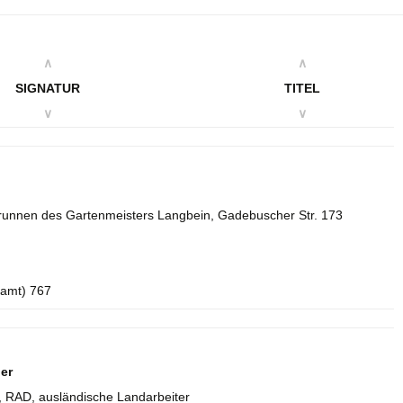
∧
∧
SIGNATUR
TITEL
∨
∨
 Brunnen des Gartenmeisters Langbein, Gadebuscher Str. 173
samt) 767
er
J, RAD, ausländische Landarbeiter