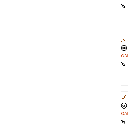
OA
OA