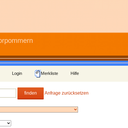
Vorpommern
Login
Merkliste
Hilfe
finden
Anfrage zurücksetzen