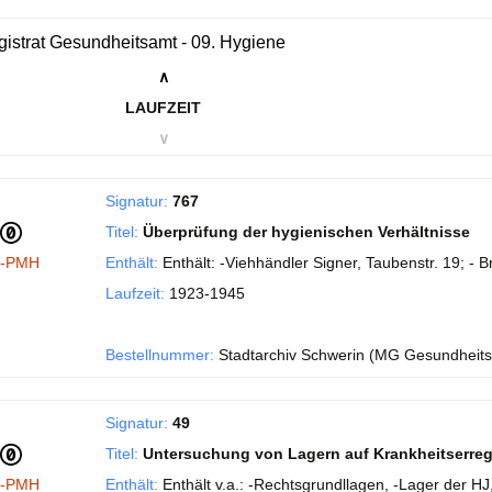
istrat Gesundheitsamt - 09. Hygiene
∧
LAUFZEIT
∨
Signatur:
767
Titel:
Überprüfung der hygienischen Verhältnisse
I-PMH
Enthält:
Enthält: -Viehhändler Signer, Taubenstr. 19; -
Laufzeit:
1923-1945
Bestellnummer:
Stadtarchiv Schwerin (MG Gesundheit
Signatur:
49
Titel:
Untersuchung von Lagern auf Krankheitserreg
I-PMH
Enthält:
Enthält v.a.: -Rechtsgrundllagen, -Lager der H