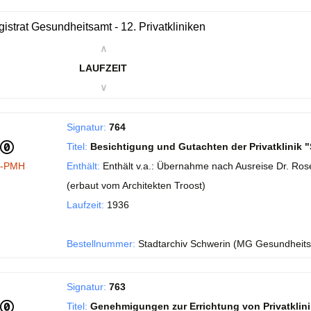
istrat Gesundheitsamt - 12. Privatkliniken
∧
LAUFZEIT
∨
Signatur:
764
Titel:
Besichtigung und Gutachten der Privatklinik
I-PMH
Enthält:
Enthält v.a.: Übernahme nach Ausreise Dr. Ros
(erbaut vom Architekten Troost)
Laufzeit:
1936
Bestellnummer:
Stadtarchiv Schwerin (MG Gesundheit
Signatur:
763
Titel:
Genehmigungen zur Errichtung von Privatklin