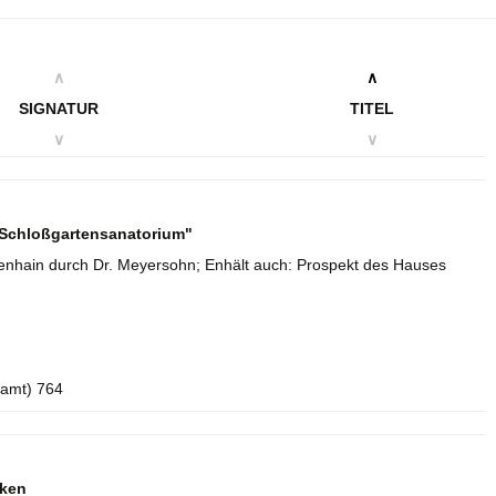
∧
∧
SIGNATUR
TITEL
∨
∨
 "Schloßgartensanatorium"
enhain durch Dr. Meyersohn; Enhält auch: Prospekt des Hauses
samt) 764
iken