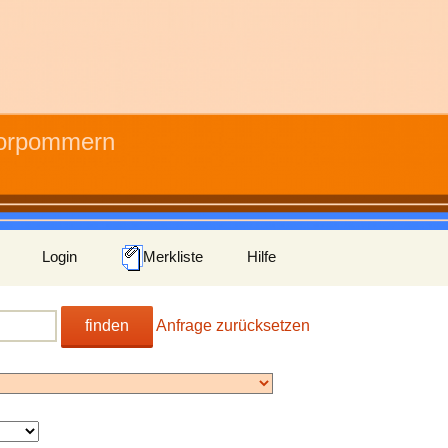
Vorpommern
Login
Merkliste
Hilfe
finden
Anfrage zurücksetzen