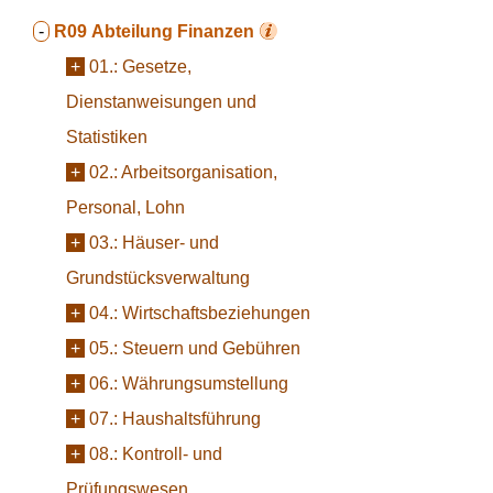
-
R09
Abteilung Finanzen
+
01.:
Gesetze,
Dienstanweisungen und
Statistiken
+
02.:
Arbeitsorganisation,
Personal, Lohn
+
03.:
Häuser- und
Grundstücksverwaltung
+
04.:
Wirtschaftsbeziehungen
+
05.:
Steuern und Gebühren
+
06.:
Währungsumstellung
+
07.:
Haushaltsführung
+
08.:
Kontroll- und
Prüfungswesen