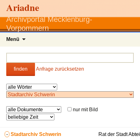
Ariadne
Archivportal Mecklenburg-
Vorpommern
Zum
Menü
Inhalt
springen
finden
Anfrage zurücksetzen
nur mit Bild
-
Stadtarchiv Schwerin
Rat der Stadt Abte