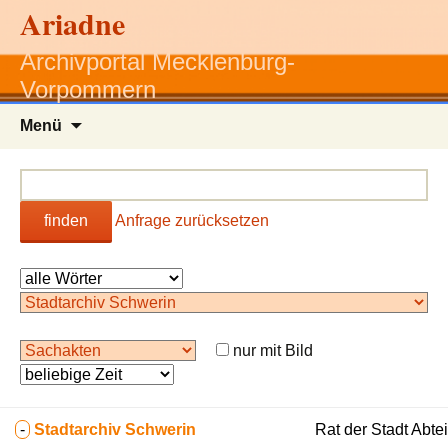
Ariadne
Archivportal Mecklenburg-
Vorpommern
Zum
Menü
Inhalt
springen
finden
Anfrage zurücksetzen
nur mit Bild
-
Stadtarchiv Schwerin
Rat der Stadt Abt