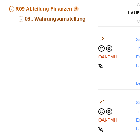
∧
-
R09
Abteilung Finanzen
LAUF
-
06.:
Währungsumstellung
∨
Si
Ti
OAI-PMH
En
La
B
Si
Ti
OAI-PMH
En
La