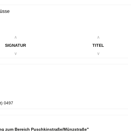
lüsse
∧
∧
SIGNATUR
TITEL
∨
∨
t) 0497
ng zum Bereich Puschkinstraße/Münzstraße"