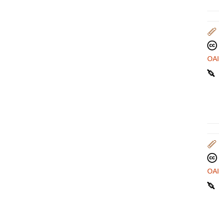
OA
OA