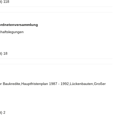
t) 118
rordnetenversammlung
chaftslegungen
t) 18
r Baukredite,Hauptfristenplan 1987 - 1992,Lückenbauten,Großer
t) 2