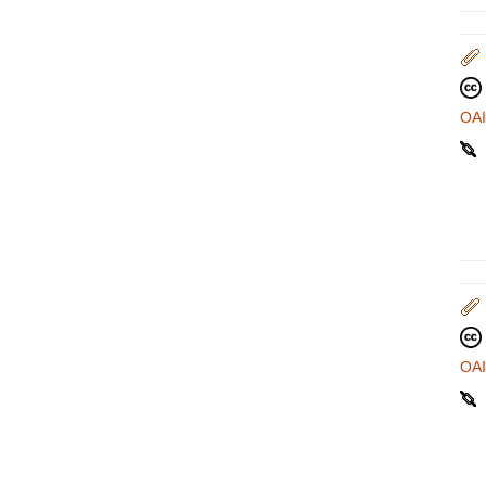
OA
OA