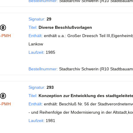
Bestellnummer:
Stadtarchiv Schwerin (R10 Stadtbauam
Signatur:
29
Titel:
Diverse Beschlußvorlagen
I-PMH
Enthält:
enthält u.a.: Großer Dreesch Teil III,Eigenhe
Lankow
Laufzeit:
1985
Bestellnummer:
Stadtarchiv Schwerin (R10 Stadtbauam
Signatur:
293
Titel:
Konzeption zur Entwicklung des stadtgeleite
I-PMH
Enthält:
enthält: Beschluß Nr. 56 der Stadtverordnet
- und Reihenfolge der Modernisierung in der Altstadt,ko
Laufzeit:
1981