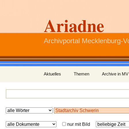
Ariadne
Archivportal Mecklenburg-
Zum
Aktuelles
Themen
Archive in MV
Inhalt
springen
nur mit Bild