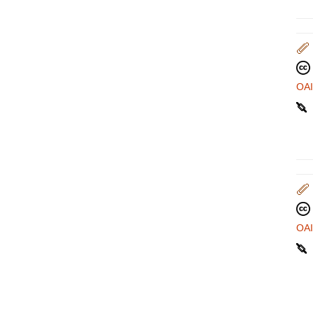
OA
OA