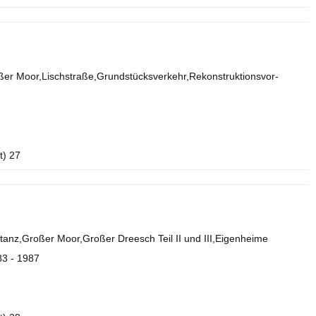
ßer Moor,Lischstraße,Grundstücksverkehr,Rekonstruktionsvor-
t) 27
anz,Großer Moor,Großer Dreesch Teil II und III,Eigenheime
83 - 1987