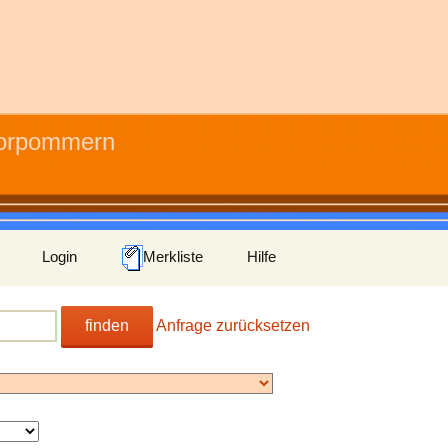
Vorpommern
Login
Merkliste
Hilfe
finden
Anfrage zurücksetzen