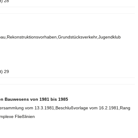
t) 28
imbau,Rekonstruktionsvorhaben,Grundstücksverkehr,Jugendklub
t) 29
ten Bauwesens von 1981 bis 1985
enversammlung vom 13.3.1981,Beschlußvorlage vom 16.2.1981,Rang
mplexe Fließlinien