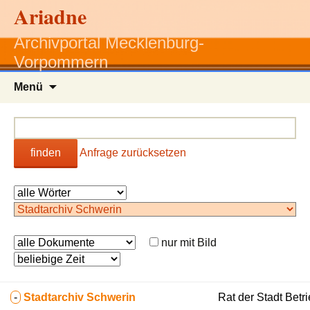
Ariadne
Archivportal Mecklenburg-
Vorpommern
Zum
Menü
Inhalt
springen
finden
Anfrage zurücksetzen
nur mit Bild
-
Stadtarchiv Schwerin
Rat der Stadt Betr