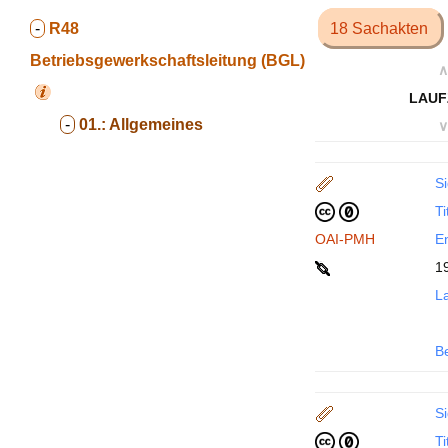
-
R48
18 Sachakten
Betriebsgewerkschaftsleitung (BGL)
∧
LAUF
-
01.:
Allgemeines
∨
Si
Ti
OAI-PMH
En
1
La
B
Si
Ti