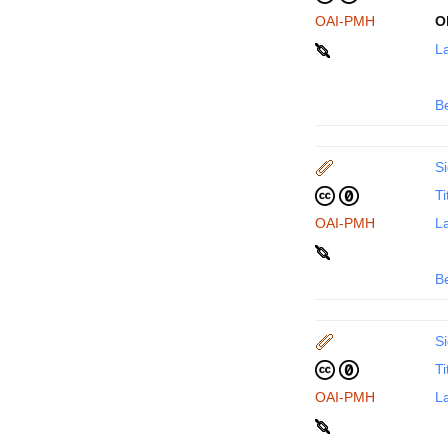
OAI-PMH
O
La
B
Si
Ti
OAI-PMH
La
B
Si
Ti
OAI-PMH
La