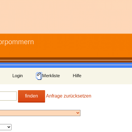
Vorpommern
Login
Merkliste
Hilfe
finden
Anfrage zurücksetzen