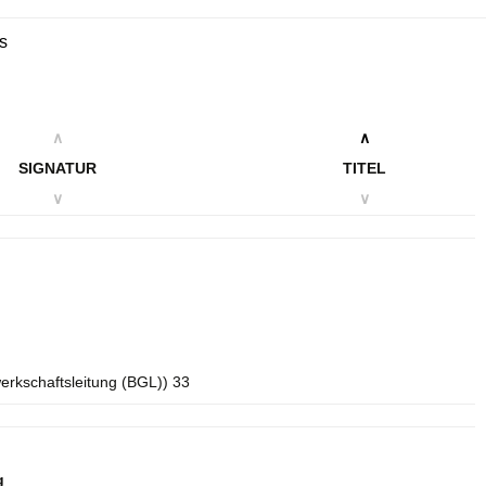
s
∧
∧
SIGNATUR
TITEL
∨
∨
erkschaftsleitung (BGL)) 33
g