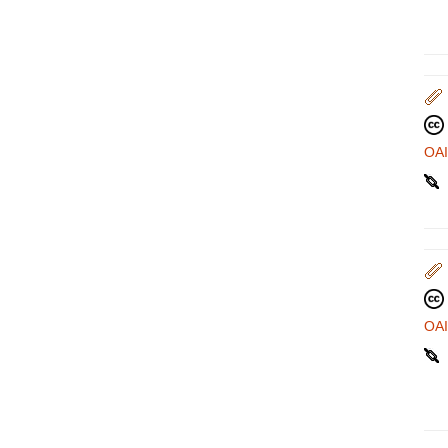
OA
OA