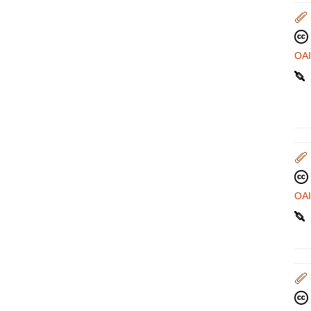
OA
OA