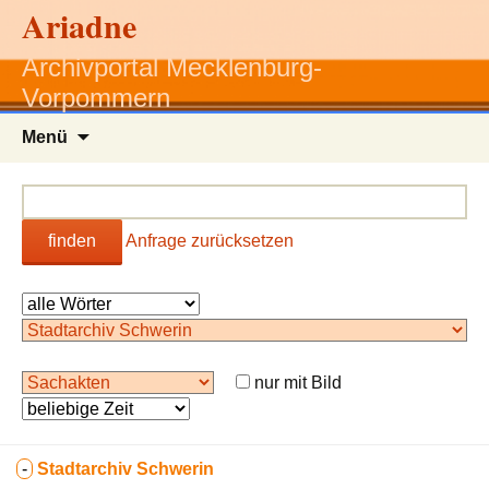
Ariadne
Archivportal Mecklenburg-
Vorpommern
Zum
Menü
Inhalt
springen
finden
Anfrage zurücksetzen
nur mit Bild
-
Stadtarchiv Schwerin