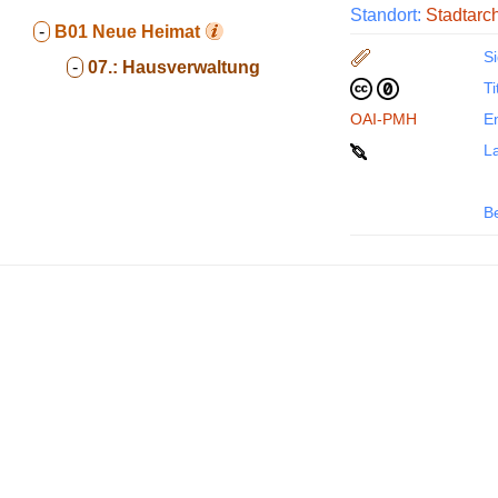
Standort:
Stadtarc
-
B01
Neue Heimat
Si
-
07.:
Hausverwaltung
Ti
OAI-PMH
En
La
B