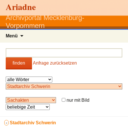
Ariadne
Archivportal Mecklenburg-
Vorpommern
Zum
Menü
Inhalt
springen
finden
Anfrage zurücksetzen
nur mit Bild
-
Stadtarchiv Schwerin