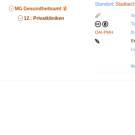
Standort:
Stadtarc
-
MG
Gesundheitsamt
Si
-
12.:
Privatkliniken
Ti
OAI-PMH
En
E
La
B