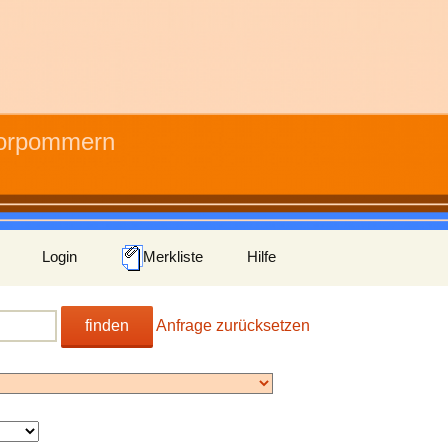
Vorpommern
Login
Merkliste
Hilfe
finden
Anfrage zurücksetzen