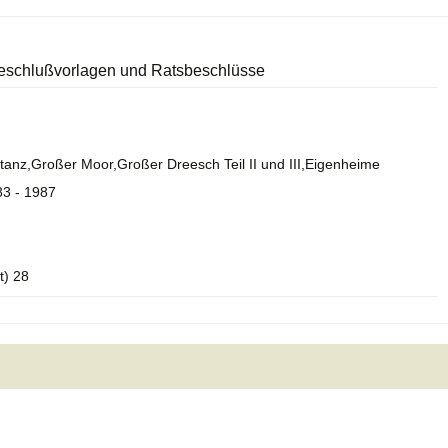
 Beschlußvorlagen und Ratsbeschlüsse
anz,Großer Moor,Großer Dreesch Teil II und III,Eigenheime
83 - 1987
t) 28