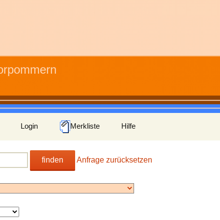
Vorpommern
Login
Merkliste
Hilfe
finden
Anfrage zurücksetzen