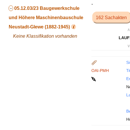
-
-
05.12.03/23
Baugewerkschule
und Höhere Maschinenbauschule
162 Sachakten
Neustadt-Glewe (1882-1945)
∧
Keine Klassifikation vorhanden
LAUF
∨
Si
OAI-PMH
Ti
En
N
La
B
H