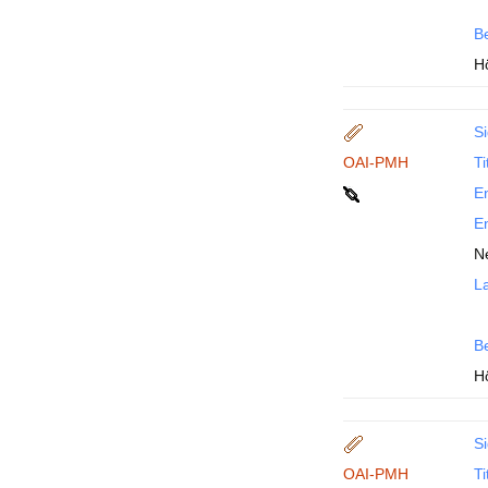
B
H
Si
OAI-PMH
Ti
En
En
N
La
B
H
Si
OAI-PMH
Ti