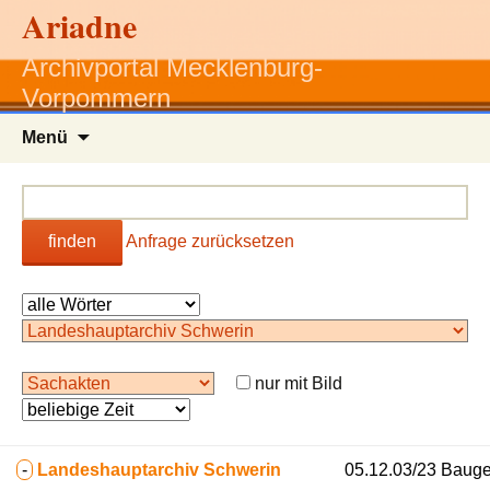
Ariadne
Archivportal Mecklenburg-
Vorpommern
Zum
Menü
Inhalt
springen
finden
Anfrage zurücksetzen
nur mit Bild
-
Landeshauptarchiv Schwerin
05.12.03/23 Baug