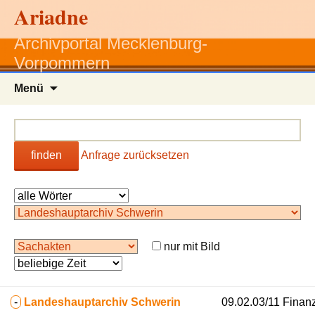
Ariadne
Archivportal Mecklenburg-
Vorpommern
Zum
Menü
Inhalt
springen
finden
Anfrage zurücksetzen
nur mit Bild
-
Landeshauptarchiv Schwerin
09.02.03/11 Finan