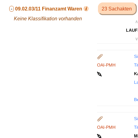
-
09.02.03/11
Finanzamt Waren
23 Sachakten
Keine Klassifikation vorhanden
∧
LAUF
∨
Si
OAI-PMH
Ti
K
La
B
Si
OAI-PMH
Ti
M