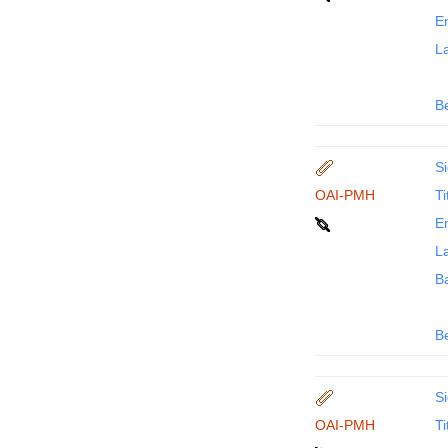
En
La
B
Si
OAI-PMH
Ti
En
La
B
B
Si
OAI-PMH
Ti